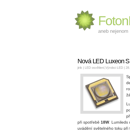
Foto
aneb nejenom L
Nová LED Luxeon S 
jirik |
LED osvětlení
,
Výrobci LED
| 28
S
d
r
ž
L
p
p
při spotřebě
18W
. Lumileds 
uvádění světelného toku při