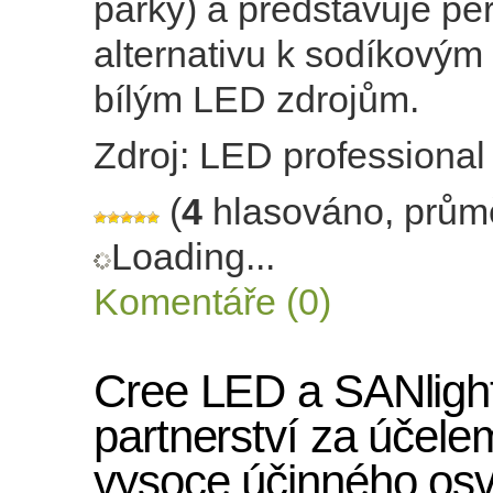
parky) a představuje per
alternativu k sodíkovým 
bílým LED zdrojům.
Zdroj: LED professional
(
4
hlasováno, prům
Loading...
Komentáře (0)
Cree LED a SANlight
partnerství za účele
vysoce účinného osv