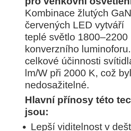
pro venkovní osvětlen
Kombinace žlutých GaN
červených LED vytváří
teplé světlo 1800–2200
konverzního luminoforu
celkové účinnosti svítid
lm/W při 2000 K, což byl
nedosažitelné.
Hlavní přínosy této te
jsou:
Lepší viditelnost v deš