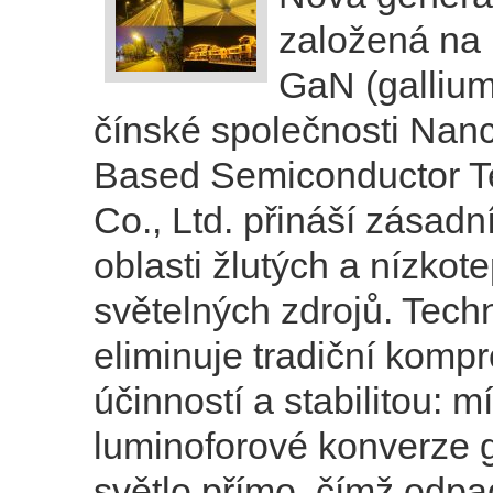
založená na
GaN (gallium 
čínské společnosti Nanc
Based Semiconductor T
Co., Ltd. přináší zásadn
oblasti žlutých a nízkote
světelných zdrojů. Tech
eliminuje tradiční komp
účinností a stabilitou: m
luminoforové konverze 
světlo přímo, čímž odp