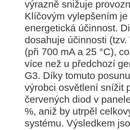
výrazně snižuje provozn
Klíčovým vylepšením je
energetická účinnost. D
dosahuje účinnosti (tzv
(při 700 mA a 25 °C), co
více než u předchozí g
G3. Díky tomuto posun
výrobci osvětlení snížit 
červených diod v panel
%, aniž by utrpěl celko
systému. Výsledkem js