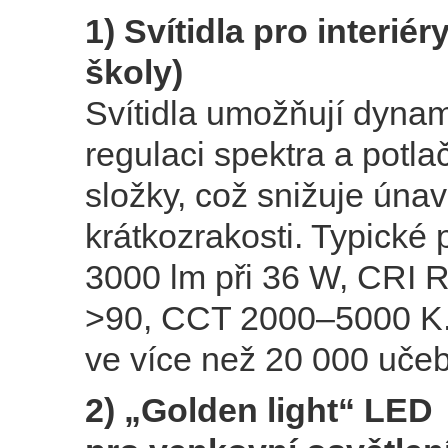
1) Svítidla pro interiér
školy)
Svítidla umožňují dyna
regulaci spektra a potl
složky, což snižuje únav
krátkozrakosti. Typické 
3000 lm při 36 W, CRI 
>90, CCT 2000–5000 K
ve více než 20 000 uče
2) „Golden light“ LED