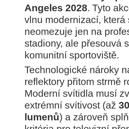
Angeles 2028
. Tyto ak
vlnu modernizací, která
neomezuje jen na profes
stadiony, ale přesouvá 
komunitní sportoviště.
Technologické nároky 
reflektory přitom strmě r
Moderní svítidla musí zv
extrémní svítivost (až
30
lumenů
) a zároveň splň
kritéria pro televizní př