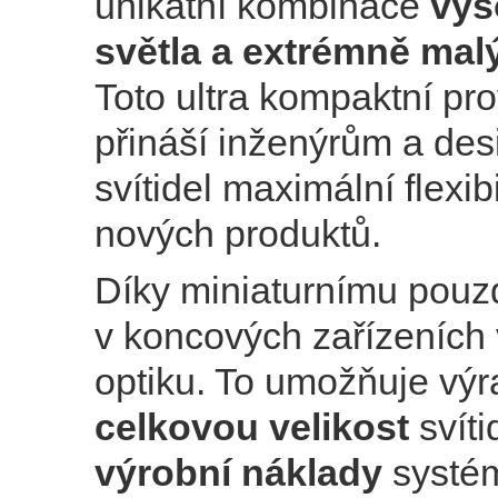
unikátní kombinace
vys
světla a extrémně mal
Toto ultra kompaktní pr
přináší inženýrům a de
svítidel maximální flexibi
nových produktů.
Díky miniaturnímu pouzd
v koncových zařízeních 
optiku. To umožňuje vý
celkovou velikost
svíti
výrobní náklady
systém