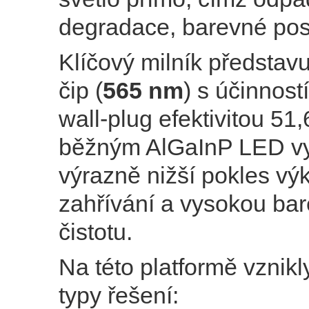
degradace, barevné posu
Klíčový milník představ
čip (
565 nm
) s účinnost
wall-plug efektivitou 51,
běžným AlGaInP LED v
výrazně nižší pokles vý
zahřívání a vysokou ba
čistotu.
Na této platformě vznikl
typy řešení: