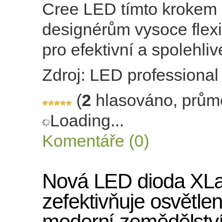
Cree LED tímto krokem 
designérům vysoce flexib
pro efektivní a spolehliv
Zdroj: LED professional
(
2
hlasováno, prům
Loading...
Komentáře (0)
Nová LED dioda XL
zefektivňuje osvětlen
moderní zemědělstv