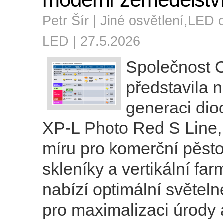
Petr Šír |
Jiné osvětlení
,
LED o
LED
| 27.5.2026
Společnost 
představila 
generaci di
XP-L Photo Red S Line,
míru pro komerční pěstov
skleníky a vertikální fa
nabízí optimální světel
pro maximalizaci úrody