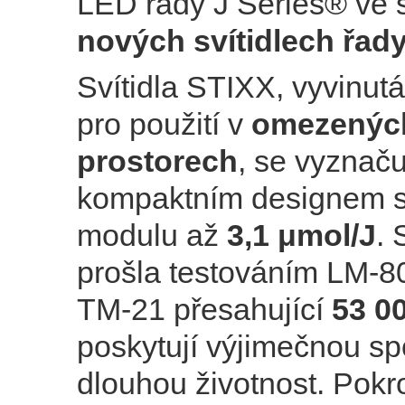
LED řady J Series® ve 
nových svítidlech řad
Svítidla STIXX, vyvinut
pro použití v
omezenýc
prostorech
, se vyznaču
kompaktním designem s
modulu až
3,1 μmol/J
. 
prošla testováním LM-80
TM-21 přesahující
53 0
poskytují výjimečnou sp
dlouhou životnost. Pokr