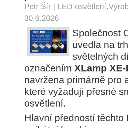
Petr Šír |
LED osvětlení
,
Výro
30.6.2026
Společnost 
uvedla na tr
světelných d
označením
XLamp XE-
navržena primárně pro a
které vyžadují přesné 
osvětlení.
Hlavní předností těchto