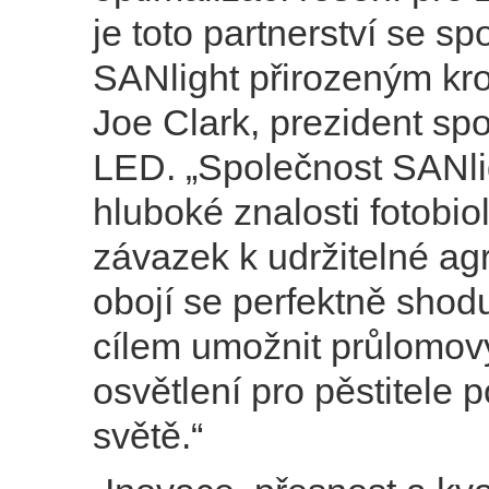
je toto partnerství se sp
SANlight přirozeným kro
Joe Clark, prezident sp
LED. „Společnost SANlig
hluboké znalosti fotobio
závazek k udržitelné ag
obojí se perfektně shod
cílem umožnit průlomov
osvětlení pro pěstitele 
světě.“