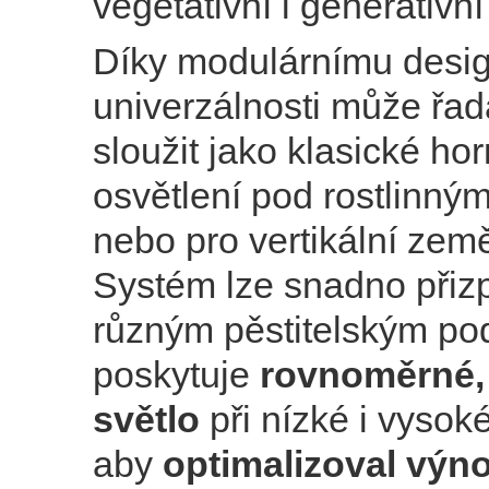
vegetativní i generativní
Díky modulárnímu desi
univerzálnosti může řa
sloužit jako klasické hor
osvětlení pod rostlinný
nebo pro vertikální země
Systém lze snadno přiz
různým pěstitelským p
poskytuje
rovnoměrné, 
světlo
při nízké i vysoké
aby
optimalizoval výno