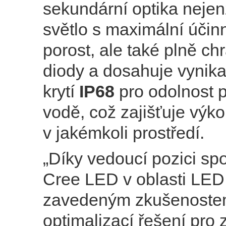
sekundární optika neje
světlo s maximální účin
porost, ale také plně ch
diody a dosahuje vynika
krytí
IP68
pro odolnost p
vodě, což zajišťuje výk
v jakémkoli prostředí.
„Díky vedoucí pozici spo
Cree LED v oblasti LED
zavedeným zkušenoste
optimalizací řešení pro 