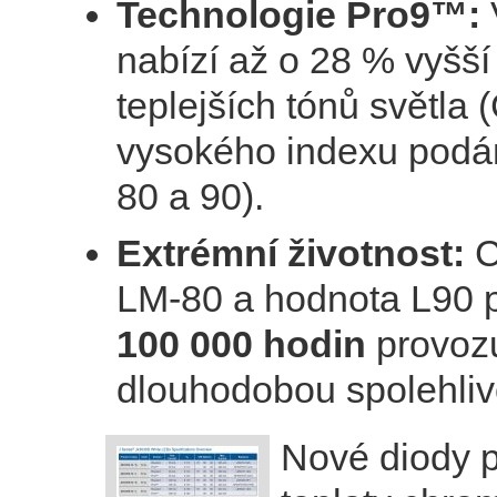
Technologie Pro9™:
nabízí až o 28 % vyšší
teplejších tónů světla 
vysokého indexu podá
80 a 90).
Extrémní životnost:
C
LM-80 a hodnota L90 p
100 000 hodin
provozu
dlouhodobou spolehliv
Nové diody p