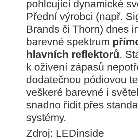
pohlcující dynamické sv
Přední výrobci (např. Sig
Brands či Thorn) dnes in
barevné spektrum
přím
hlavních reflektorů
. St
k oživení zápasů nepotř
dodatečnou pódiovou te
veškeré barevné i světel
snadno řídit přes stand
systémy.
Zdroj: LEDinside