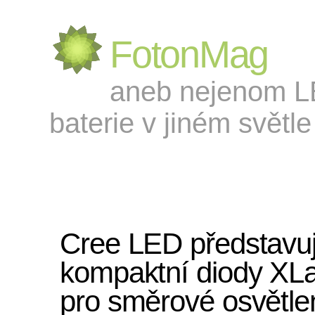
FotonMag
aneb nejenom LED
baterie v jiném světle 
Cree LED představuj
kompaktní diody X
pro směrové osvětle