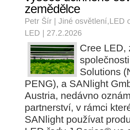
zemědělce
Petr Šír |
Jiné osvětlení
,
LED o
LED
| 27.2.2026
Cree LED, 
společnost
Solutions 
PENG), a SANlight Gmb
Austria, nedávno oznám
partnerství, v rámci kte
SANlight používat prod