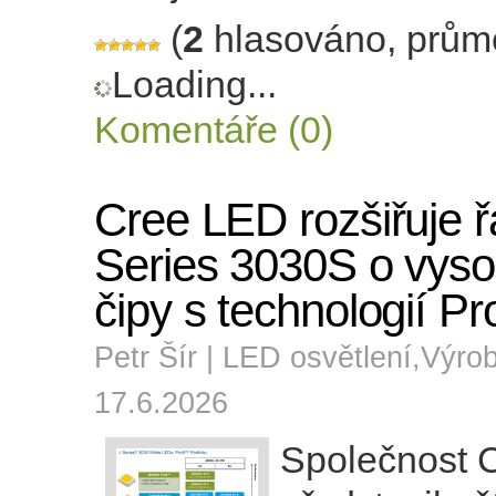
(
2
hlasováno, prům
Loading...
Komentáře (0)
Cree LED rozšiřuje ř
Series 3030S o vyso
čipy s technologií Pr
Petr Šír |
LED osvětlení
,
Výro
17.6.2026
Společnos
t 