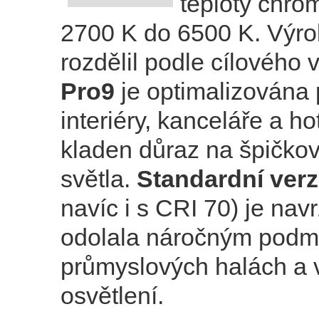
teploty chrom
2700 K do 6500 K. Výrob
rozdělil podle cílového v
Pro9
je optimalizována
interiéry, kanceláře a ho
kladen důraz na špičkov
světla.
Standardní ver
navíc i s CRI 70) je nav
odolala náročným podm
průmyslových halách a
osvětlení.