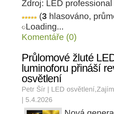
Zdroj: LED professional
(
3
hlasováno, prům
Loading...
Komentáře (0)
Průlomové žluté LED
luminoforu přináší re
osvětlení
Petr Šír |
LED osvětlení
,
Zajím
| 5.4.2026
Nová gener