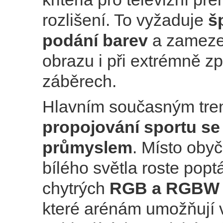
rozlišení. To vyžaduje
š
podání barev
a zamezen
obrazu i při extrémně 
záběrech.
Hlavním současným tre
propojování sportu s
průmyslem
. Místo oby
bílého světla roste pop
chytrých
RGB a RGBW 
které arénám umožňují v