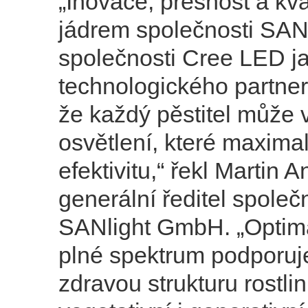
„Inovace, přesnost a kva
jádrem společnosti SANl
společnosti Cree LED j
technologického partnera
že každý pěstitel může 
osvětlení, které maxima
efektivitu,“ řekl Martin A
generální ředitel společ
SANlight GmbH. „Optim
plné spektrum podporuje
zdravou strukturu rostl