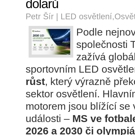
dolarů
Petr Šír |
LED osvětlení
,
Osvět
Podle nejnov
společnosti 
zažívá globál
sportovním LED osvětl
růst
, který výrazně pře
sektor osvětlení. Hlavn
motorem jsou blížící se
události –
MS ve fotbal
2026 a 2030 či olympi