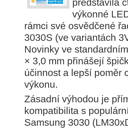
představila č
výkonné LED
rámci své osvědčené řa
3030S (ve variantách 3V
Novinky ve standardním
× 3,0 mm přinášejí špič
účinnost a lepší poměr 
výkonu.
Zásadní výh
odou je pří
kompatibilita s populárn
Samsung 3030 (LM30x