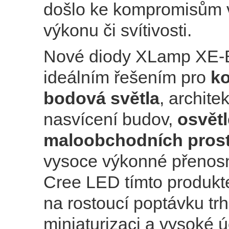
došlo ke kompromisům 
výkonu či svítivosti.
Nové diody XLamp XE-B
ideálním řešením pro
k
bodová světla
, archite
nasvícení budov,
osvětl
maloobchodních pros
vysoce výkonné přenosné
Cree LED tímto produkt
na rostoucí poptávku tr
miniaturizaci a vysoké ú