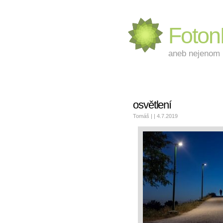
Foto
aneb nejenom L
osvětlení
Tomáš | | 4.7.2019