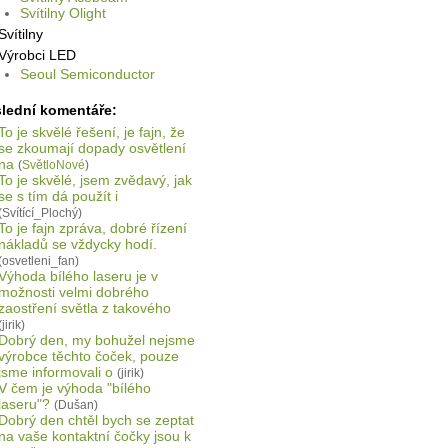
Svítilny Olight
Svítilny
Výrobci LED
Seoul Semiconductor
lední komentáře:
To je skvělé řešení, je fajn, že
se zkoumají dopady osvětlení
na
(
SvětloNové
)
To je skvělé, jsem zvědavý, jak
se s tím dá použít i
(Svítící_Plochý)
To je fajn zpráva, dobré řízení
nákladů se vždycky hodí.
(osvetleni_fan)
Výhoda bílého laseru je v
možnosti velmi dobrého
zaostření světla z takového
(jirik)
Dobrý den, my bohužel nejsme
výrobce těchto čoček, pouze
jsme informovali o
(jirik)
V čem je výhoda "bílého
laseru"?
(Dušan)
Dobrý den chtěl bych se zeptat
na vaše kontaktní čočky jsou k