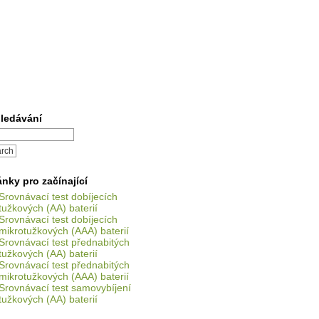
ledávání
ánky pro začínající
Srovnávací test dobíjecích
tužkových (AA) baterií
Srovnávací test dobíjecích
mikrotužkových (AAA) baterií
Srovnávací test přednabitých
tužkových (AA) baterií
Srovnávací test přednabitých
mikrotužkových (AAA) baterií
Srovnávací test samovybíjení
tužkových (AA) baterií