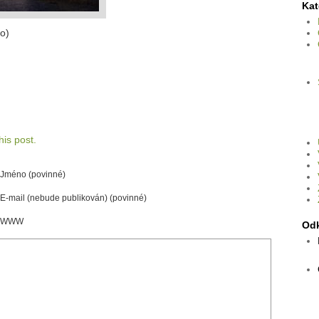
Kat
o)
is post.
Jméno (povinné)
E-mail (nebude publikován) (povinné)
WWW
Od