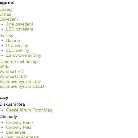
egorie:
Lasery
O nás
Osvětlení
Jiné osvětlení
LED osvětlení
Svítilny
Baterie
HID svítilny
LED svítilny
Žárovkové svítilny
Úsporné technologie
Věda
Výrobci LED
Výrobci OLED
Zajímavé využití LED
Zajímavé využití OLED
kazy
Diskusní fóra
České fórum FotonMag
Obchody
Čelovky Fenix
Čelovky Petzl
Ledlenser
Svítilny Acebeam