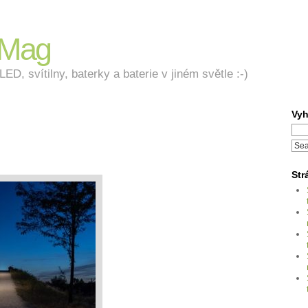
nMag
ED, svítilny, baterky a baterie v jiném světle :-)
Vyh
Str