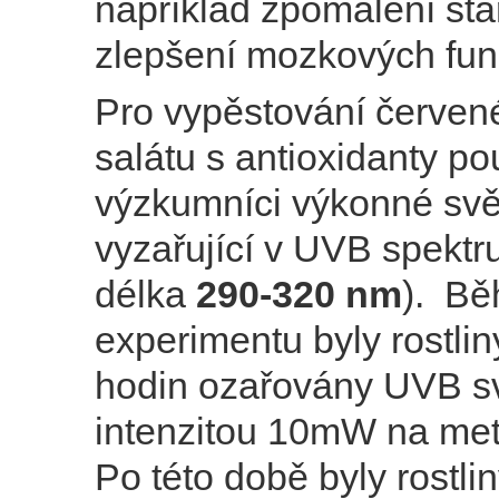
například zpomalení stá
zlepšení mozkových fun
Pro vypěstování červen
salátu s antioxidanty pou
výzkumníci výkonné svě
vyzařující v UVB spektr
délka
290-320 nm
). B
experimentu byly rostli
hodin ozařovány UVB s
intenzitou 10mW na metr
Po této době byly rostl