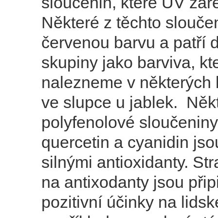
sloučenin, které UV záře
Některé z těchto slouče
červenou barvu a patří 
skupiny jako barviva, kt
nalezneme v některých 
ve slupce u jablek. Něk
polyfenolové sloučeniny
quercetin a cyanidin js
silnými antioxidanty. St
na antixodanty jsou při
pozitivní účinky na lidsk