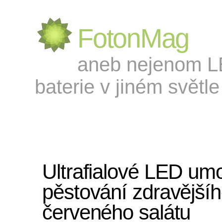
FotonMag
aneb nejenom LED
baterie v jiném světle 
Ultrafialové LED um
pěstování zdravější
červeného salátu