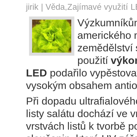
jirik |
Věda
,
Zajímavé využití 
Výzkumníků
amerického m
zemědělství 
použití
výko
LED
podařilo vypěstovat
vysokým obsahem antio
Při dopadu ultrafialovéh
listy salátu dochází ve 
vrstvách listů k tvorbě 