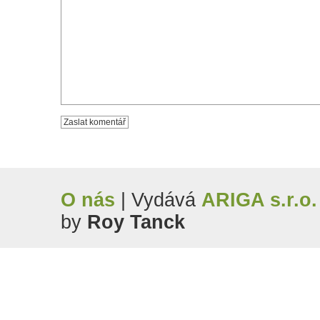
O nás
| Vydává
ARIGA s.r.o.
by
Roy Tanck