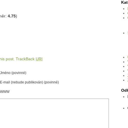
Kat
měr:
4.75
)
is post.
TrackBack
URI
Jméno (povinné)
E-mail (nebude publikován) (povinné)
Od
WWW