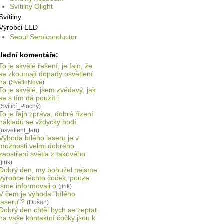
Svítilny Olight
Svítilny
Výrobci LED
Seoul Semiconductor
lední komentáře:
To je skvělé řešení, je fajn, že
se zkoumají dopady osvětlení
na
(
SvětloNové
)
To je skvělé, jsem zvědavý, jak
se s tím dá použít i
(Svítící_Plochý)
To je fajn zpráva, dobré řízení
nákladů se vždycky hodí.
(osvetleni_fan)
Výhoda bílého laseru je v
možnosti velmi dobrého
zaostření světla z takového
(jirik)
Dobrý den, my bohužel nejsme
výrobce těchto čoček, pouze
jsme informovali o
(jirik)
V čem je výhoda "bílého
laseru"?
(Dušan)
Dobrý den chtěl bych se zeptat
na vaše kontaktní čočky jsou k