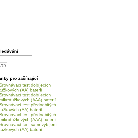
ledávání
ánky pro začínající
Srovnávací test dobíjecích
tužkových (AA) baterií
Srovnávací test dobíjecích
mikrotužkových (AAA) baterií
Srovnávací test přednabitých
tužkových (AA) baterií
Srovnávací test přednabitých
mikrotužkových (AAA) baterií
Srovnávací test samovybíjení
tužkových (AA) baterií