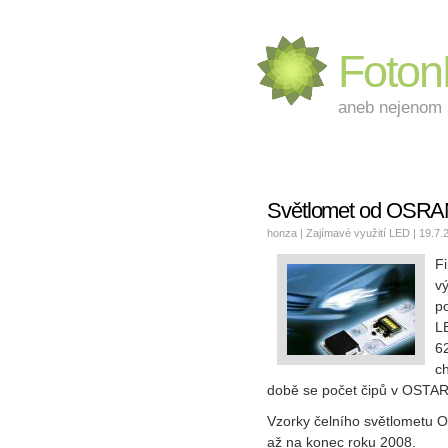
Foto
aneb nejenom L
Světlomet od OSRA
honza |
Zajímavé využití LED
| 19.7.
F
vý
p
L
62
ch
době se počet čipů v OSTAR
Vzorky čelního světlometu O
až na konec roku 2008.