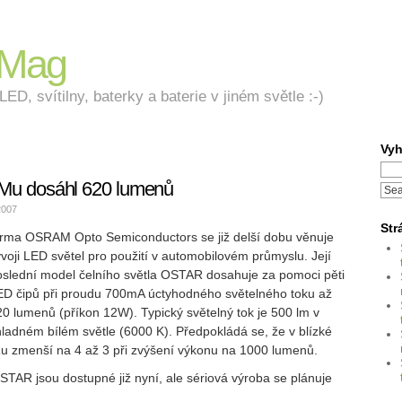
nMag
ED, svítilny, baterky a baterie v jiném světle :-)
Vyh
Mu dosáhl 620 lumenů
2007
Str
irma OSRAM Opto Semiconductors se již delší dobu věnuje
voji LED světel pro použití v automobilovém průmyslu. Její
oslední model čelního světla OSTAR dosahuje za pomoci pěti
ED čipů při proudu 700mA úctyhodného světelného toku až
0 lumenů (příkon 12W). Typický světelný tok je 500 lm v
ladném bílém světle (6000 K). Předpokládá se, že v blízké
u zmenší na 4 až 3 při zvýšení výkonu na 1000 lumenů.
STAR jsou dostupné již nyní, ale sériová výroba se plánuje