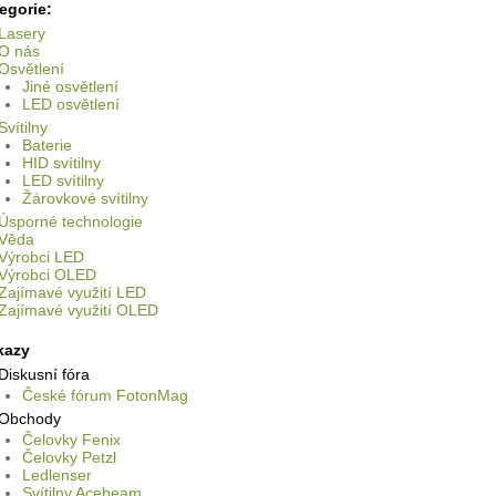
egorie:
Lasery
O nás
Osvětlení
Jiné osvětlení
LED osvětlení
Svítilny
Baterie
HID svítilny
LED svítilny
Žárovkové svítilny
Úsporné technologie
Věda
Výrobci LED
Výrobci OLED
Zajímavé využití LED
Zajímavé využití OLED
kazy
Diskusní fóra
České fórum FotonMag
Obchody
Čelovky Fenix
Čelovky Petzl
Ledlenser
Svítilny Acebeam