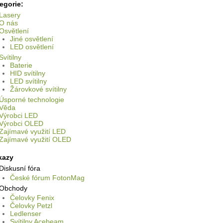
egorie:
Lasery
O nás
Osvětlení
Jiné osvětlení
LED osvětlení
Svítilny
Baterie
HID svítilny
LED svítilny
Žárovkové svítilny
Úsporné technologie
Věda
Výrobci LED
Výrobci OLED
Zajímavé využití LED
Zajímavé využití OLED
kazy
Diskusní fóra
České fórum FotonMag
Obchody
Čelovky Fenix
Čelovky Petzl
Ledlenser
Svítilny Acebeam