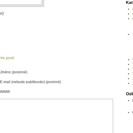
Kat
o)
is post.
Jméno (povinné)
E-mail (nebude publikován) (povinné)
WWW
Od