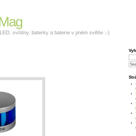
nMag
ED, svítilny, baterky a baterie v jiném světle :-)
Vyh
Str