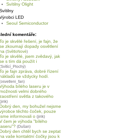
Svítilny Olight
Svítilny
Výrobci LED
Seoul Semiconductor
lední komentáře:
To je skvělé řešení, je fajn, že
se zkoumají dopady osvětlení
na
(
SvětloNové
)
To je skvělé, jsem zvědavý, jak
se s tím dá použít i
(Svítící_Plochý)
To je fajn zpráva, dobré řízení
nákladů se vždycky hodí.
(osvetleni_fan)
Výhoda bílého laseru je v
možnosti velmi dobrého
zaostření světla z takového
(jirik)
Dobrý den, my bohužel nejsme
výrobce těchto čoček, pouze
jsme informovali o
(jirik)
V čem je výhoda "bílého
laseru"?
(Dušan)
Dobrý den chtěl bych se zeptat
na vaše kontaktní čočky jsou k