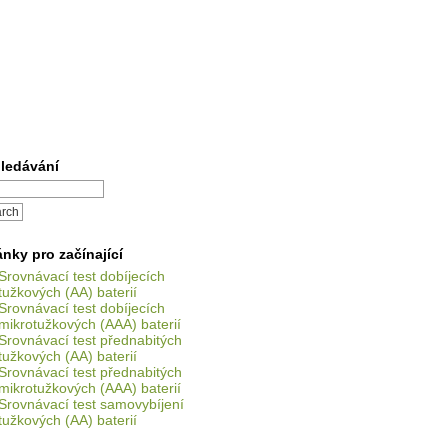
ledávání
ánky pro začínající
Srovnávací test dobíjecích
tužkových (AA) baterií
Srovnávací test dobíjecích
mikrotužkových (AAA) baterií
Srovnávací test přednabitých
tužkových (AA) baterií
Srovnávací test přednabitých
mikrotužkových (AAA) baterií
Srovnávací test samovybíjení
tužkových (AA) baterií