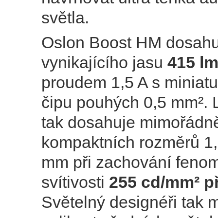
světla.
Oslon Boost HM dosahu
vynikajícího jasu
415 l
proudem 1,5 A s miniatu
čipu pouhých 0,5 mm². 
tak dosahuje mimořádn
kompaktních rozměrů 1,9
mm při zachování feno
svítivosti
255 cd/mm² př
Světelný designéři tak 