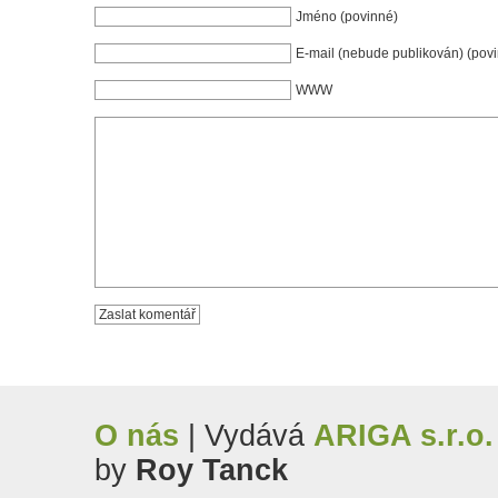
Jméno (povinné)
E-mail (nebude publikován) (pov
WWW
O nás
| Vydává
ARIGA s.r.o.
by
Roy Tanck