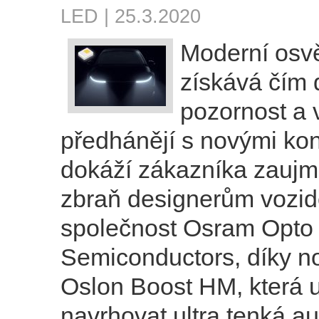
LED
| 25.3.2020
Moderní osvě
získává čím d
pozornost a 
předhánějí s novými kon
dokáží zákazníka zaujm
zbraň designerům vozid
společnost Osram Opto
Semiconductors, díky 
Oslon Boost HM, která
navrhovat ultra tenká a