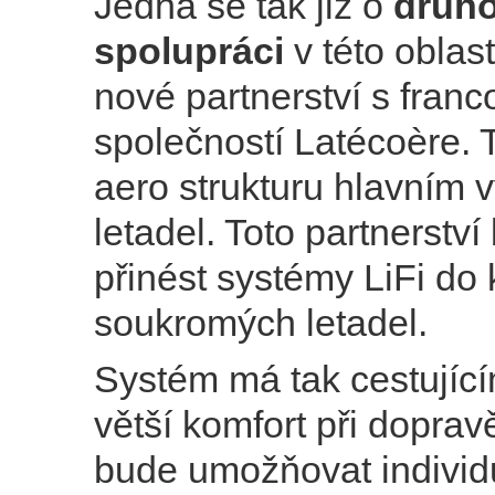
Jedná se tak již o
druh
spolupráci
v této oblast
nové partnerství s fran
společností Latécoère.
aero strukturu hlavním
letadel. Toto partnerství
přinést systémy LiFi do
soukromých letadel.
Systém má tak cestujíc
větší komfort při dopra
bude umožňovat individu