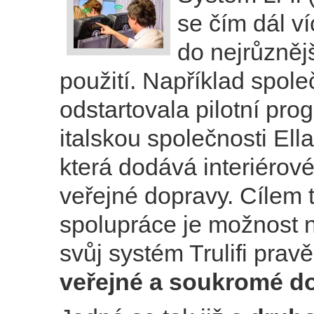
se čím dál ví
do nejrůzněj
použití. Například spole
odstartovala pilotní pro
italskou společnosti El
která dodává interiérov
veřejné dopravy. Cílem 
spolupráce je možnost 
svůj systém Trulifi prav
veřejné a soukromé d