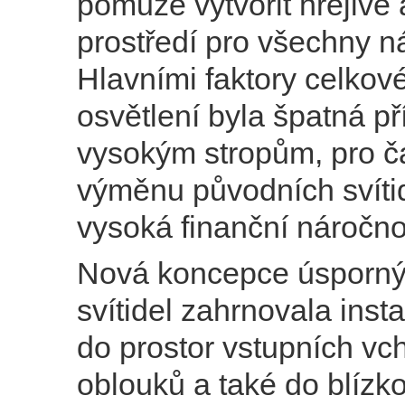
pomůže vytvořit hřejivé 
prostředí pro všechny n
Hlavními faktory celkov
osvětlení byla špatná př
vysokým stropům, pro č
výměnu původních svítid
vysoká finanční náročno
Nová koncepce úsporn
svítidel zahrnovala instal
do prostor vstupních vch
oblouků a také do blízko