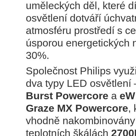
uměleckých děl, které 
osvětlení dotváří úchva
atmosféru prostředí s c
úsporou energetických 
30%.
Společnost Philips využ
dva typy LED osvětlení
Burst Powercore
a
eW
Graze MX Powercore
,
vhodně nakombinovány 
teplotních škálách
2700