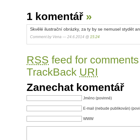
1 komentář
»
Skvělé ilustrační obrázky, za ty by se nemusel stydět a
Comment by Vena — 24.6.2014 @
15:24
RSS
feed for comments 
TrackBack
URI
Zanechat komentář
Jméno (povinné)
E-mail (nebude publikován) (pov
WWW