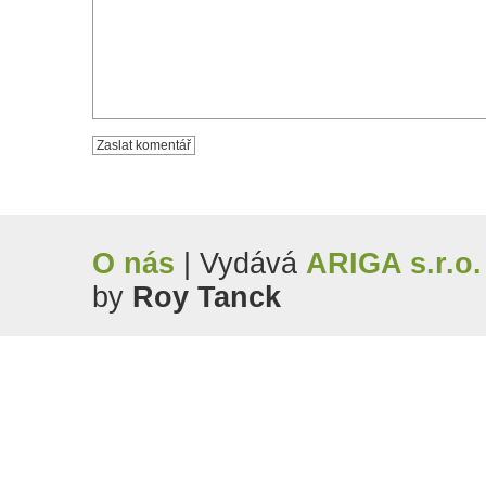
O nás
| Vydává
ARIGA s.r.o.
by
Roy Tanck