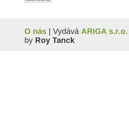
O nás
| Vydává
ARIGA s.r.o.
by
Roy Tanck