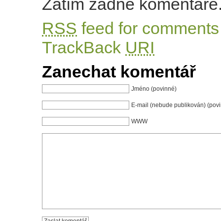
Zatím žádné komentáře
RSS
feed for comments 
TrackBack
URI
Zanechat komentář
Jméno (povinné)
E-mail (nebude publikován) (pov
WWW