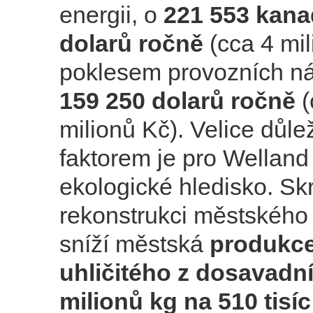
energii, o
221 553 kan
dolarů ročně
(cca 4 mil
poklesem provozních ná
159 250 dolarů ročně
(
milionů Kč). Velice důle
faktorem je pro Welland
ekologické hledisko. Sk
rekonstrukci městského 
sníží městská
produkce
uhličitého z dosavadní
milionů kg na 510 tisíc