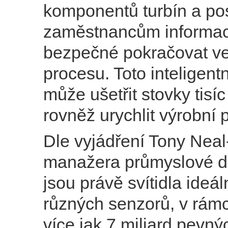
komponentů turbín a po
zaměstnancům informace
bezpečné pokračovat v
procesu. Toto inteligentn
může ušetřit stovky tisíc
rovněž urychlit výrobní 
Dle vyjádření Tony Nea
manažera průmyslové div
jsou právě svítidla ide
různých senzorů, v rámc
více jak 7 miliard pevnýc