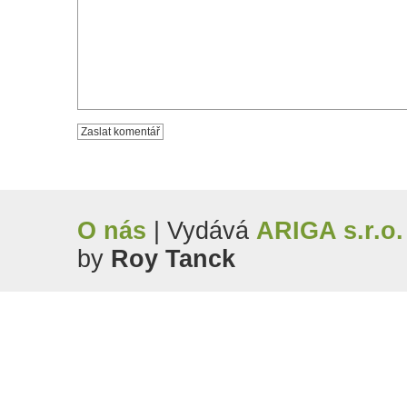
O nás
| Vydává
ARIGA s.r.o.
by
Roy Tanck