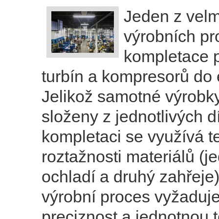
Jeden z vel
výrobních pr
kompletace 
turbín a kompresorů do 
Jelikož samotné výrobk
složeny z jednotlivých díl
kompletaci se využívá te
roztažnosti materiálů (je
ochladí a druhý zahřeje)
výrobní proces vyžaduj
preciznost a jednotnou t