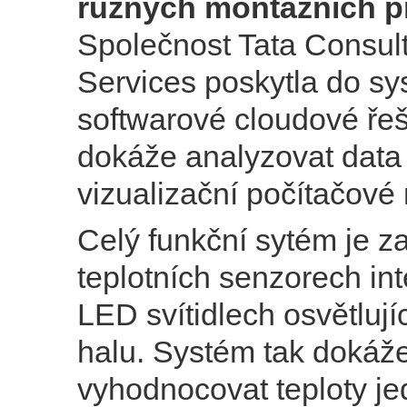
různých montážních p
Společnost Tata Consul
Services poskytla do s
softwarové cloudové řeš
dokáže analyzovat data 
vizualizační počítačové
Celý funkční sytém je z
teplotních senzorech in
LED svítidlech osvětlují
halu. Systém tak dokáž
vyhodnocovat teploty je