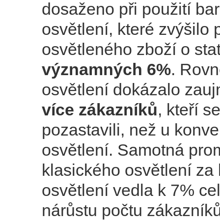
dosaženo při použití b
osvětlení, které zvýšilo
osvětleného zboží o stat
významných 6%
. Rovn
osvětlení dokázalo zau
více zákazníků
, kteří s
pozastavili, než u konv
osvětlení. Samotná pr
klasického osvětlení z
osvětlení vedla k 7% c
nárůstu počtu zákazník