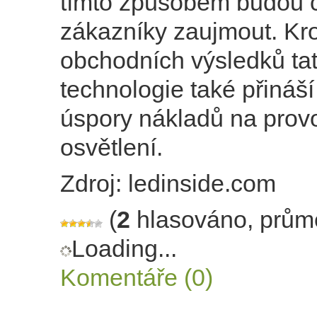
tímto způsobem budou c
zákazníky zaujmout. Kr
obchodních výsledků ta
technologie také přináš
úspory nákladů na prov
osvětlení.
Zdroj: ledinside.com
(
2
hlasováno, prům
Loading...
Komentáře (0)