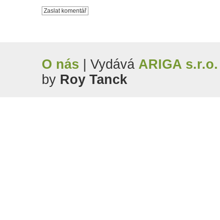
O nás
| Vydává
ARIGA s.r.o.
by
Roy Tanck