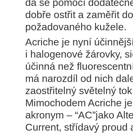
dá se pomocí dodatečné
dobře ostřit a zaměřit d
požadovaného kužele.
Acriche je nyní účinnějš
i halogenové žárovky, 
účinná než fluorescentní
má narozdíl od nich dal
zaostřitelný světelný tok
Mimochodem Acriche je
akronym – “AC”jako Alte
Current, střídavý proud a