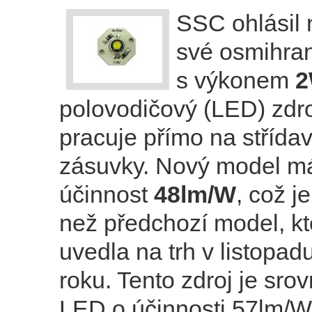
SSC ohlásil 
své osmihr
s výkonem
polovodičový (LED) zdroj
pracuje přímo na střída
zásuvky. Nový model m
účinnost
48lm/W
, což j
než předchozí model, k
uvedla na trh v listopad
roku. Tento zdroj je sro
LED o účinnosti 57lm/W,