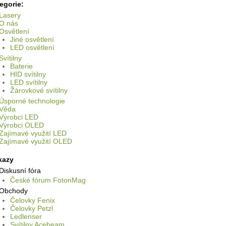
egorie:
Lasery
O nás
Osvětlení
Jiné osvětlení
LED osvětlení
Svítilny
Baterie
HID svítilny
LED svítilny
Žárovkové svítilny
Úsporné technologie
Věda
Výrobci LED
Výrobci OLED
Zajímavé využití LED
Zajímavé využití OLED
kazy
Diskusní fóra
České fórum FotonMag
Obchody
Čelovky Fenix
Čelovky Petzl
Ledlenser
Svítilny Acebeam