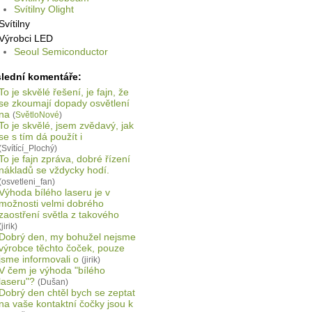
Svítilny Olight
Svítilny
Výrobci LED
Seoul Semiconductor
lední komentáře:
To je skvělé řešení, je fajn, že
se zkoumají dopady osvětlení
na
(
SvětloNové
)
To je skvělé, jsem zvědavý, jak
se s tím dá použít i
(Svítící_Plochý)
To je fajn zpráva, dobré řízení
nákladů se vždycky hodí.
(osvetleni_fan)
Výhoda bílého laseru je v
možnosti velmi dobrého
zaostření světla z takového
(jirik)
Dobrý den, my bohužel nejsme
výrobce těchto čoček, pouze
jsme informovali o
(jirik)
V čem je výhoda "bílého
laseru"?
(Dušan)
Dobrý den chtěl bych se zeptat
na vaše kontaktní čočky jsou k