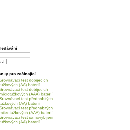
ledávání
ánky pro začínající
Srovnávací test dobíjecích
tužkových (AA) baterií
Srovnávací test dobíjecích
mikrotužkových (AAA) baterií
Srovnávací test přednabitých
tužkových (AA) baterií
Srovnávací test přednabitých
mikrotužkových (AAA) baterií
Srovnávací test samovybíjení
tužkových (AA) baterií