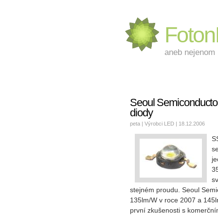
Foto
aneb nejenom L
Seoul Semiconductor
diody
peta |
Výrobci LED
| 18.12.2006
S
s
je
3
s
stejném proudu. Seoul Semic
135lm/W v roce 2007 a 145lm
první zkušenosti s komerční