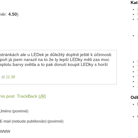
Kat
měr:
4.50
)
tránkách ale u LEDek je důležitý doplnit ještě k účinnosti
poň já jsem narazil na to že ty lepší LEDky měli zas moc
plotu barvy světla a to pak donutí koupit LEDky s horší
08 @
11:36
is post.
TrackBack
URI
Od
Jméno (povinné)
E-mail (nebude publikován) (povinné)
WWW