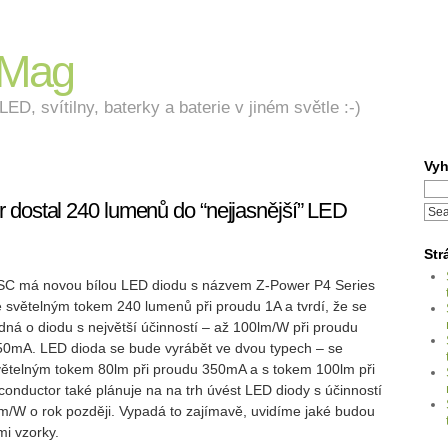
nMag
ED, svítilny, baterky a baterie v jiném světle :-)
Vyh
 dostal 240 lumenů do “nejjasnější” LED
Str
SC má novou bílou LED diodu s názvem Z-Power P4 Series
e světelným tokem 240 lumenů při proudu 1A a tvrdí, že se
dná o diodu s největší účinností – až 100lm/W při proudu
50mA. LED dioda se bude vyrábět ve dvou typech – se
větelným tokem 80lm při proudu 350mA a s tokem 100lm při
onductor také plánuje na na trh úvést LED diody s účinností
/W o rok později. Vypadá to zajímavě, uvidíme jaké budou
mi vzorky.