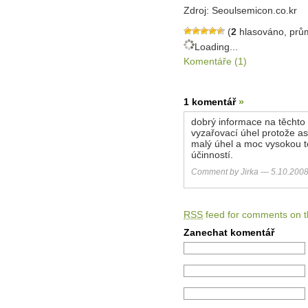
Zdroj: Seoulsemicon.co.kr
(
2
hlasováno, prů
Loading...
Komentáře (1)
1 komentář
»
dobrý informace na těchto s
vyzařovací úhel protože as
malý úhel a moc vysokou te
účinností.
Comment by Jirka — 5.10.20
RSS
feed for comments on th
Zanechat komentář