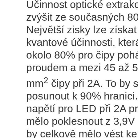
Účinnost optické extrak
zvýšit ze současných 
Největší zisky lze získat 
kvantové účinnosti, kter
okolo 80% pro čipy po
proudem a mezi 45 až 
2
mm
čipy při 2A. To by 
posunout k 90% hranici.
napětí pro LED při 2A p
mělo poklesnout z 3,9V 
by celkově mělo vést ke