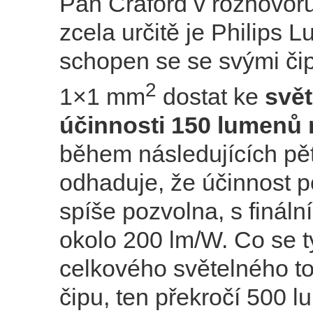
Pan Craford v rozhovoru
zcela určitě je Philips 
schopen se se svými čipy
2
1×1 mm
dostat ke
svět
účinnosti 150 lumenů 
během následujících pěti
odhaduje, že účinnost p
spíše pozvolna, s fináln
okolo 200 lm/W. Co se t
celkového světelného t
čipu, ten překročí 500 l