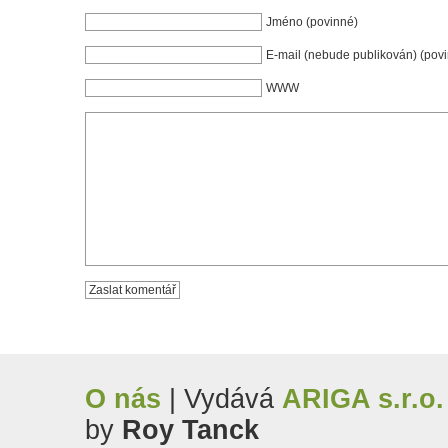
Jméno (povinné)
E-mail (nebude publikován) (pov
WWW
O nás
| Vydává
ARIGA s.r.o.
by
Roy Tanck