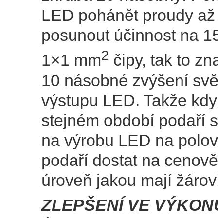
LED pohánět proudy až
posunout účinnost na 1
2
1×1 mm
čipy, tak to z
10 násobné zvýšení svě
výstupu LED. Takže kdy
stejném období podaří s
na výrobu LED na polovi
podaří dostat na cenově
úroveň jakou mají žárovk
ZLEPŠENÍ VE VÝKON