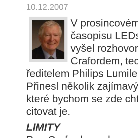
10.12.2007
V prosincovém
časopisu LE
vyšel rozhovo
Crafordem, te
ředitelem Philips Lumile
Přinesl několik zajímavý
které bychom se zde chtě
citovat je.
LIMITY