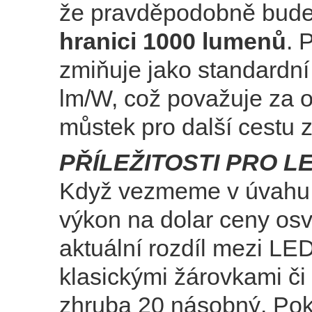
že pravděpodobně bude 
hranici 1000 lumenů
. 
zmiňuje jako standardn
lm/W, což považuje za 
můstek pro další cestu z
PŘÍLEŽITOSTI PRO L
Když vezmeme v úvahu 
výkon na dolar ceny osvě
aktuální rozdíl mezi LED
klasickými žárovkami či
zhruba 20 násobný. Pok