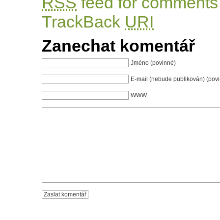
RSS
feed for comments 
TrackBack
URI
Zanechat komentář
Jméno (povinné)
E-mail (nebude publikován) (pov
WWW