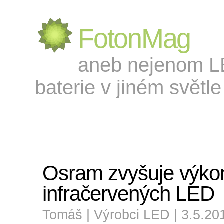
FotonMag
aneb nejenom LED
baterie v jiném světle 
Osram zvyšuje výko
infračervených LED
Tomáš |
Výrobci LED
| 3.5.20