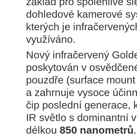
základ pro spolehlivé s
dohledové kamerové sy
kterých je infračervený
využíváno.
Nový infračervený Gold
poskytován v osvědče
pouzdře (surface mount
a zahrnuje vysoce účin
čip poslední generace, 
IR světlo s dominantní 
délkou
850 nanometrů