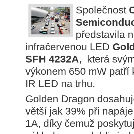
Společnost
Semiconduc
představila 
infračervenou LED
Gol
SFH 4232A
, která svý
výkonem 650 mW patří k
IR LED na trhu.
Golden Dragon dosahuje
větší jak 39% při napáj
1A, díky čemuž poskytuje