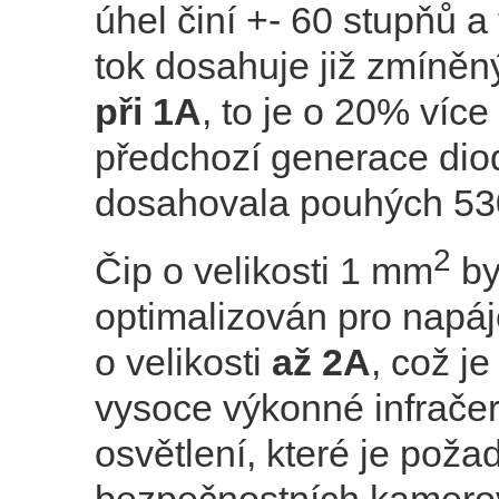
úhel činí +- 60 stupňů a 
tok dosahuje již zmíně
při 1A
, to je o 20% více
předchozí generace diod
dosahovala pouhých 5
2
Čip o velikosti 1 mm
by
optimalizován pro napá
o velikosti
až 2A
, což je
vysoce výkonné infrače
osvětlení, které je pož