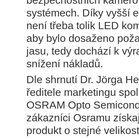
bezpečnostních kamero
systémech. Díky vyšší ef
není třeba tolik LED ko
aby bylo dosaženo pož
jasu, tedy dochází k v
snížení nákladů.
Dle shrnutí Dr. Jörga He
ředitele marketingu spo
OSRAM Opto Semicondu
zákazníci Osramu získa
produkt o stejné velikost