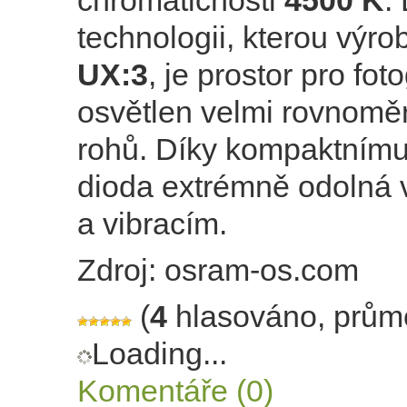
chromatičnosti
4500 K
.
technologii, kterou výr
UX:3
, je prostor pro foto
osvětlen velmi rovnomě
rohů. Díky kompaktnímu
dioda extrémně odolná 
a vibracím.
Zdroj: osram-os.com
(
4
hlasováno, prům
Loading...
Komentáře (0)