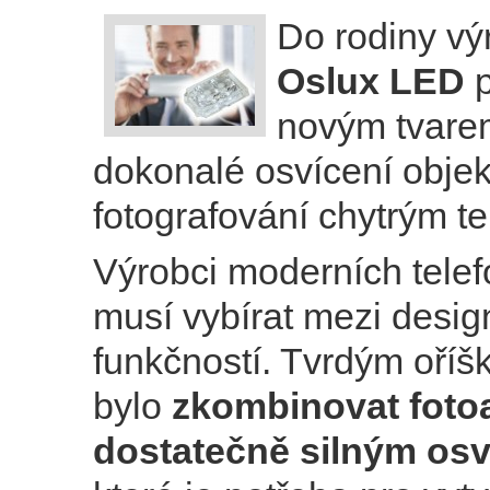
Do rodiny v
Oslux LED
p
novým tvare
dokonalé osvícení objek
fotografování chytrým t
Výrobci moderních telef
musí vybírat mezi desi
funkčností. Tvrdým oříš
bylo
zkombinovat foto
dostatečně silným osv