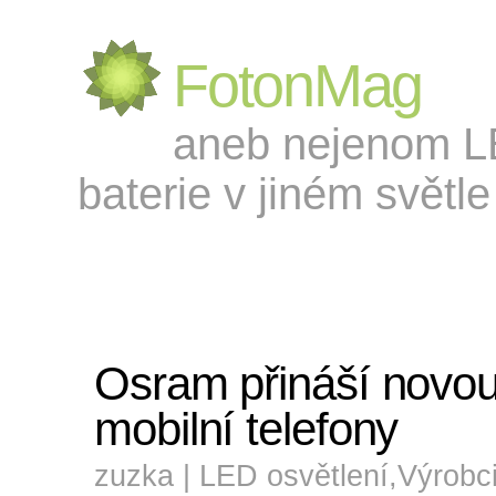
FotonMag
aneb nejenom LED
baterie v jiném světle 
Osram přináší novo
mobilní telefony
zuzka |
LED osvětlení
,
Výrobc