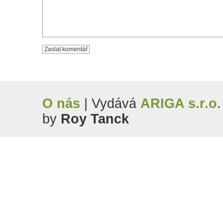
O nás
| Vydává
ARIGA s.r.o.
by
Roy Tanck