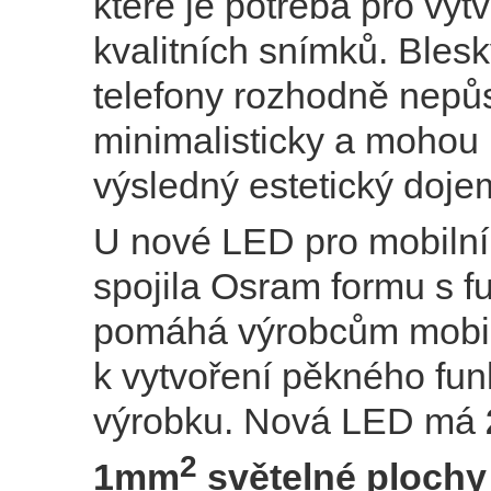
které je potřeba pro vyt
kvalitních snímků. Blesk
telefony rozhodně nepů
minimalisticky a mohou 
výsledný estetický doje
U nové LED pro mobilní
spojila Osram formu s f
pomáhá výrobcům mobil
k vytvoření pěkného fu
výrobku. Nová LED má
2
1mm
světelné plochy