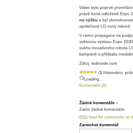
Video bylo poprvé promítáno
právě koná odložené Expo 2
na výšku
a byl zkonstruová
společnost LG nový rekord.
V rámci propagace na podpo
světovou výstavu Expo 2030
svého inovativního robota L
kampaně a přilákala mediáln
Zdroj: ledinside.com
(
1
hlasováno, prů
Loading...
Komentáře (0)
Žádné komentáře
»
Zatím žádné komentáře.
RSS
feed for comments on th
Zanechat komentář