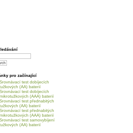
ledávání
ánky pro začínající
Srovnávací test dobíjecích
tužkových (AA) baterií
Srovnávací test dobíjecích
mikrotužkových (AAA) baterií
Srovnávací test přednabitých
tužkových (AA) baterií
Srovnávací test přednabitých
mikrotužkových (AAA) baterií
Srovnávací test samovybíjení
tužkových (AA) baterií