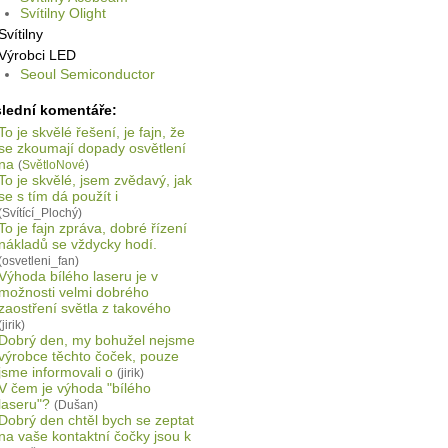
Svítilny Olight
Svítilny
Výrobci LED
Seoul Semiconductor
lední komentáře:
To je skvělé řešení, je fajn, že
se zkoumají dopady osvětlení
na
(
SvětloNové
)
To je skvělé, jsem zvědavý, jak
se s tím dá použít i
(Svítící_Plochý)
To je fajn zpráva, dobré řízení
nákladů se vždycky hodí.
(osvetleni_fan)
Výhoda bílého laseru je v
možnosti velmi dobrého
zaostření světla z takového
(jirik)
Dobrý den, my bohužel nejsme
výrobce těchto čoček, pouze
jsme informovali o
(jirik)
V čem je výhoda "bílého
laseru"?
(Dušan)
Dobrý den chtěl bych se zeptat
na vaše kontaktní čočky jsou k