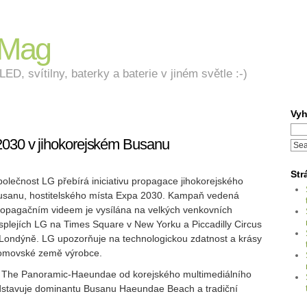
nMag
ED, svítilny, baterky a baterie v jiném světle :-)
Vyh
030 v jihokorejském Busanu
Str
olečnost LG přebírá iniciativu propagace jihokorejského
usanu, hostitelského místa Expa 2030. Kampaň vedená
ropagačním videem je vysílána na velkých venkovních
splejích LG na Times Square v New Yorku a Piccadilly Circus
 Londýně. LG upozorňuje na technologickou zdatnost a krásy
omovské země výrobce.
 The Panoramic-Haeundae od korejského multimediálního
stavuje dominantu Busanu Haeundae Beach a tradiční