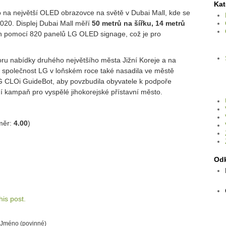
Kat
 na největší OLED obrazovce na světě v Dubai Mall, kde se
020. Displej Dubai Mall měří
50 metrů na šířku, 14 metrů
n pomocí 820 panelů LG OLED signage, což je pro
ru nabídky druhého největšího města Jižní Koreje a na
 společnost LG v loňském roce také nasadila ve městě
G CLOi GuideBot, aby povzbudila obyvatele k podpoře
í kampaň pro vyspělé jihokorejské přístavní město.
měr:
4.00
)
Od
is post.
Jméno (povinné)