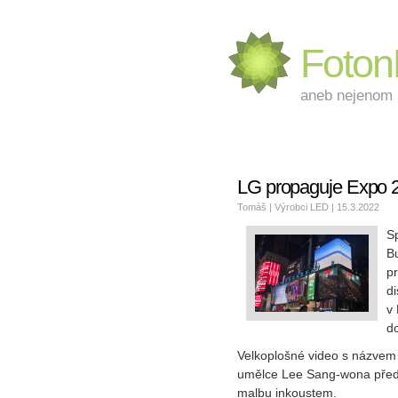
Foto
aneb nejenom L
LG propaguje Expo 2
Tomáš |
Výrobci LED
| 15.3.2022
Sp
B
p
di
v
d
Velkoplošné video s názvem
umělce Lee Sang-wona před
malbu inkoustem.