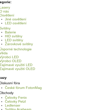
egorie:
Lasery
O nás
Osvětlení
Jiné osvětlení
LED osvětlení
Svítilny
Baterie
HID svítilny
LED svítilny
Žárovkové svítilny
Úsporné technologie
Věda
Výrobci LED
Výrobci OLED
Zajímavé využití LED
Zajímavé využití OLED
kazy
Diskusní fóra
České fórum FotonMag
Obchody
Čelovky Fenix
Čelovky Petzl
Ledlenser
Svítilny Acebeam