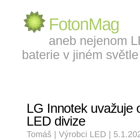
FotonMag
aneb nejenom LED
baterie v jiném světle 
LG Innotek uvažuje o
LED divize
Tomáš |
Výrobci LED
| 5.1.20