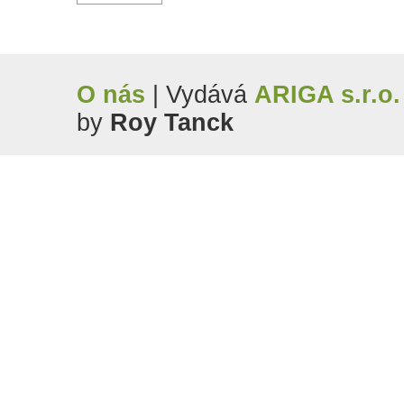
O nás
| Vydává
ARIGA s.r.o.
by
Roy Tanck