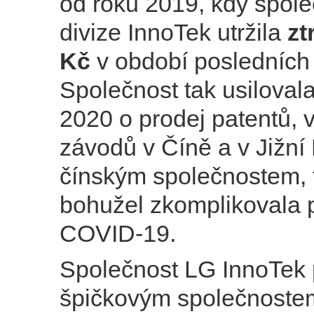
od roku 2019, kdy spole
divize InnoTek utržila
zt
Kč
v období posledních 
Společnost tak usilovala
2020 o prodej patentů, 
závodů v Číně a v Jižní
čínským společnostem, 
bohužel zkomplikovala
COVID-19.
Společnost LG InnoTek p
špičkovým společnostem