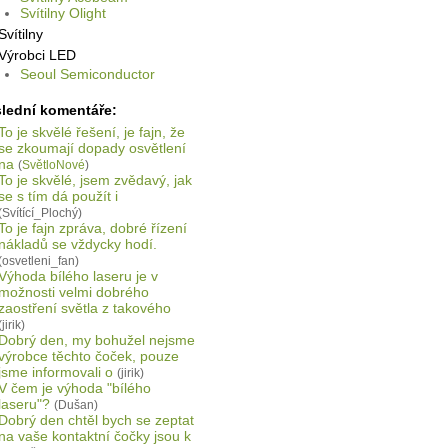
Svítilny Olight
Svítilny
Výrobci LED
Seoul Semiconductor
lední komentáře:
To je skvělé řešení, je fajn, že
se zkoumají dopady osvětlení
na
(
SvětloNové
)
To je skvělé, jsem zvědavý, jak
se s tím dá použít i
(Svítící_Plochý)
To je fajn zpráva, dobré řízení
nákladů se vždycky hodí.
(osvetleni_fan)
Výhoda bílého laseru je v
možnosti velmi dobrého
zaostření světla z takového
(jirik)
Dobrý den, my bohužel nejsme
výrobce těchto čoček, pouze
jsme informovali o
(jirik)
V čem je výhoda "bílého
laseru"?
(Dušan)
Dobrý den chtěl bych se zeptat
na vaše kontaktní čočky jsou k