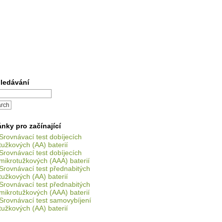
ledávání
ánky pro začínající
Srovnávací test dobíjecích
tužkových (AA) baterií
Srovnávací test dobíjecích
mikrotužkových (AAA) baterií
Srovnávací test přednabitých
tužkových (AA) baterií
Srovnávací test přednabitých
mikrotužkových (AAA) baterií
Srovnávací test samovybíjení
tužkových (AA) baterií