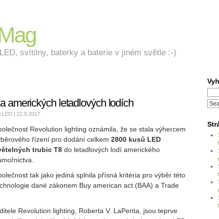
nMag
ED, svítilny, baterky a baterie v jiném světle :-)
Vyh
a amerických letadlových lodích
i LED
| 22.9.2017
Str
olečnost Revolution lighting oznámila, že se stala výhercem
ýběrového řízení pro dodání celkem
2800 kusů LED
větelných trubic T8
do letadlových lodí amerického
ámořnictva.
olečnost tak jako jediná splnila přísná kritéria pro výběr této
echnologie dané zákonem Buy american act (BAA) a Trade
ditele Revolution lighting, Roberta V. LaPenta, jsou teprve