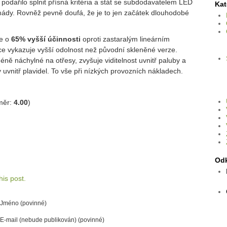
 podařilo splnit přísná kritéria a stát se subdodavatelem LED
Kat
ády. Rovněž pevně doufá, že je to jen začátek dlouhodobé
je o
65% vyšší účinnosti
oproti zastaralým lineárním
ce vykazuje vyšší odolnost než původní skleněné verze.
ě náchylné na otřesy, zvyšuje viditelnost uvnitř paluby a
 uvnitř plavidel. To vše při nízkých provozních nákladech.
měr:
4.00
)
Od
is post.
Jméno (povinné)
E-mail (nebude publikován) (povinné)