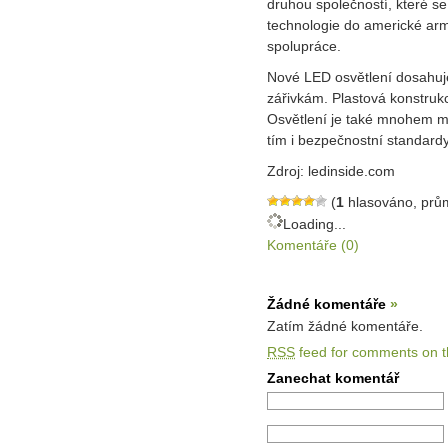
druhou společností, které se
technologie do americké arm
spolupráce.
Nové LED osvětlení dosahu
zářivkám. Plastová konstruk
Osvětlení je také mnohem mén
tím i bezpečnostní standardy
Zdroj: ledinside.com
(
1
hlasováno, prů
Loading...
Komentáře (0)
Žádné komentáře
»
Zatím žádné komentáře.
RSS
feed for comments on th
Zanechat komentář