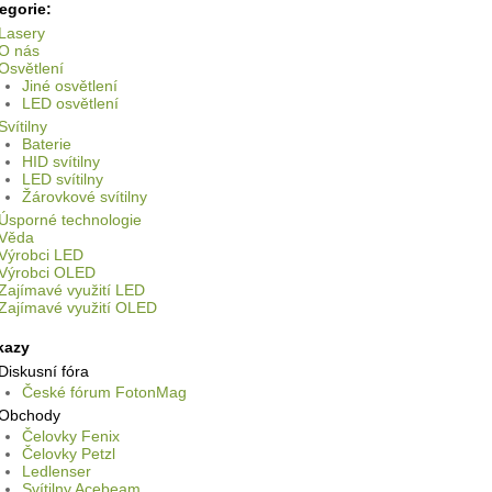
egorie:
Lasery
O nás
Osvětlení
Jiné osvětlení
LED osvětlení
Svítilny
Baterie
HID svítilny
LED svítilny
Žárovkové svítilny
Úsporné technologie
Věda
Výrobci LED
Výrobci OLED
Zajímavé využití LED
Zajímavé využití OLED
kazy
Diskusní fóra
České fórum FotonMag
Obchody
Čelovky Fenix
Čelovky Petzl
Ledlenser
Svítilny Acebeam