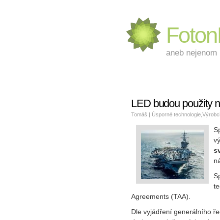
Foto
aneb nejenom L
LED budou použity n
Tomáš |
Úsporné technologie
,
Výrobc
Sp
v
s
n
Sp
t
Agreements (TAA).
Dle vyjádření generálního ře