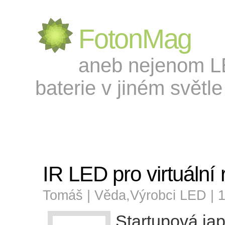
FotonMag
aneb nejenom LED
baterie v jiném světle 
IR LED pro virtuální r
Tomáš |
Věda
,
Výrobci LED
| 
Startupová ja