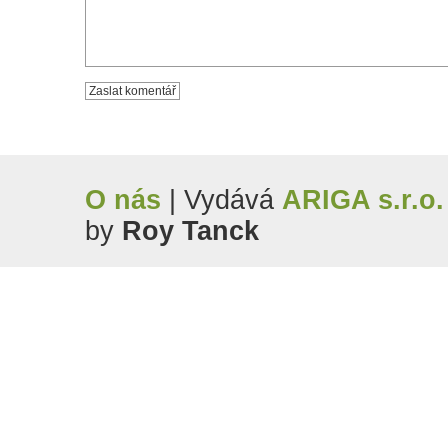
O nás
| Vydává
ARIGA s.r.o.
by
Roy Tanck