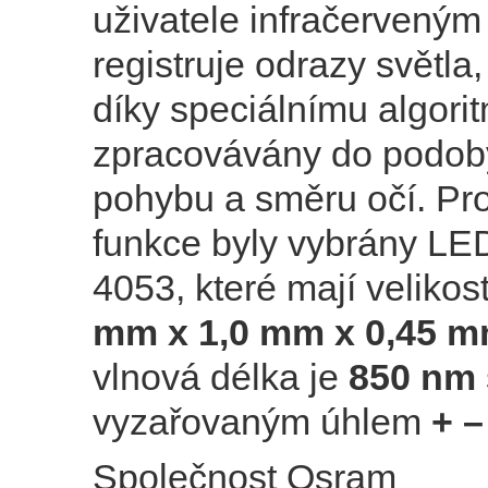
uživatele infračerveným
registruje odrazy světla,
díky speciálnímu algori
zpracovávány do podoby
pohybu a směru očí. Pro
funkce byly vybrány LE
4053, které mají veliko
mm x 1,0 mm x 0,45 
vlnová délka je
850 nm
vyzařovaným úhlem
+ –
Společnost Osram