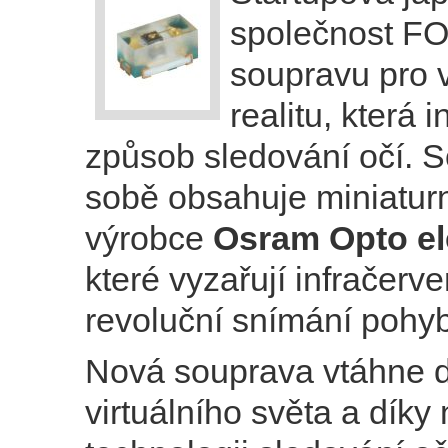
společnost FO
soupravu pro v
realitu, která 
způsob sledování očí. 
sobě obsahuje miniaturn
výrobce
Osram Opto el
které vyzařují infračerv
revoluční snímání pohyb
Nová souprava vtáhne d
virtuálního světa a díky