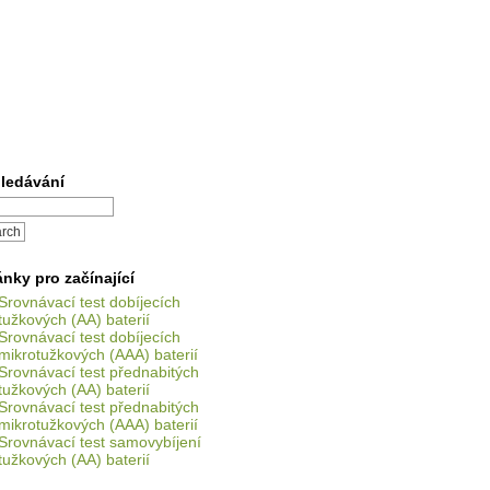
ledávání
ánky pro začínající
Srovnávací test dobíjecích
tužkových (AA) baterií
Srovnávací test dobíjecích
mikrotužkových (AAA) baterií
Srovnávací test přednabitých
tužkových (AA) baterií
Srovnávací test přednabitých
mikrotužkových (AAA) baterií
Srovnávací test samovybíjení
tužkových (AA) baterií