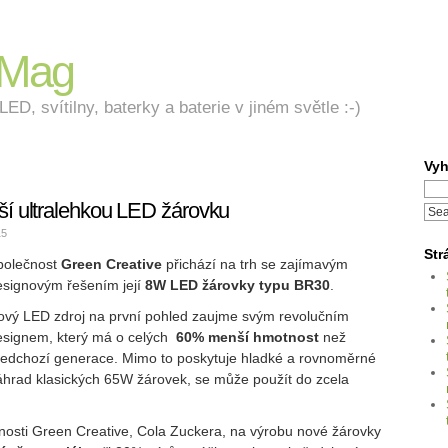
nMag
ED, svítilny, baterky a baterie v jiném světle :-)
Vyh
ší ultralehkou LED žárovku
15
Str
polečnost
Green Creative
přichází na trh se zajímavým
esignovým řešením její
8W LED žárovky typu BR30
.
ový LED zdroj na první pohled zaujme svým revolučním
esignem, který má o celých
60% menší hmotnost
než
ředchozí generace. Mimo to poskytuje hladké a rovnoměrné
náhrad klasických 65W žárovek, se může použít do zcela
čnosti Green Creative, Cola Zuckera, na výrobu nové žárovky