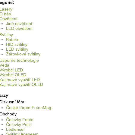
egorie:
Lasery
O nás
Osvětlení
Jiné osvětlení
LED osvětlení
Svítilny
Baterie
HID svítilny
LED svítilny
Žárovkové svítilny
Úsporné technologie
Věda
Výrobci LED
Výrobci OLED
Zajímavé využití LED
Zajímavé využití OLED
kazy
Diskusní fóra
České fórum FotonMag
Obchody
Čelovky Fenix
Čelovky Petzl
Ledlenser
Svítilny Acebeam