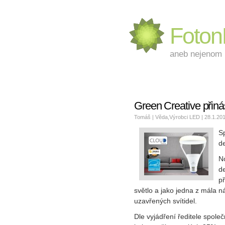
Foto
aneb nejenom L
Green Creative přiná
Tomáš |
Věda
,
Výrobci LED
| 28.1.20
S
d
N
d
p
světlo a jako jedna z mála 
uzavřených svítidel.
Dle vyjádření ředitele spole