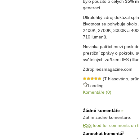
bylo použito o celých
35% m
generaci.
Ultralehký zdroj dokázal spl
životnost se pohybuje okolo
2400K, 2700K, 3000K a 4000
710 lumenů.
Novinka patřící mezi posledn
prestižní zprávy o pokroku 
světelných zařízení IES (Illu
Zdroj: ledsmagazine.com
(
7
hlasováno, prů
Loading...
Komentáře (0)
Žádné komentáře
»
Zatím žádné komentáře.
RSS
feed for comments on th
Zanechat komentář