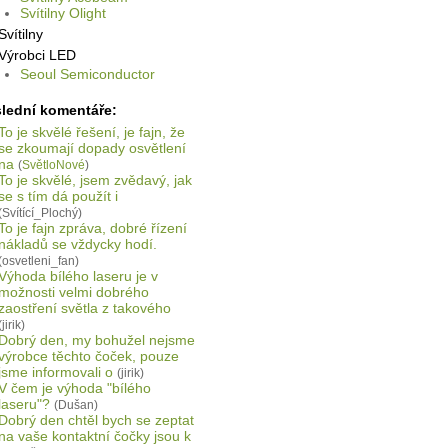
Svítilny Olight
Svítilny
Výrobci LED
Seoul Semiconductor
lední komentáře:
To je skvělé řešení, je fajn, že
se zkoumají dopady osvětlení
na
(
SvětloNové
)
To je skvělé, jsem zvědavý, jak
se s tím dá použít i
(Svítící_Plochý)
To je fajn zpráva, dobré řízení
nákladů se vždycky hodí.
(osvetleni_fan)
Výhoda bílého laseru je v
možnosti velmi dobrého
zaostření světla z takového
(jirik)
Dobrý den, my bohužel nejsme
výrobce těchto čoček, pouze
jsme informovali o
(jirik)
V čem je výhoda "bílého
laseru"?
(Dušan)
Dobrý den chtěl bych se zeptat
na vaše kontaktní čočky jsou k