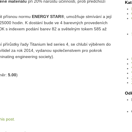
éně materiálu
při 20% nárůstu účinnosti, proti předchozí
Kat
nit přísnou normu
ENERGY STAR®
, umožňuje stmívání a její
 25000 hodin. K dostání bude ve 4 barevných provedeních
K s indexem podání barev 82 a světelným tokem 585 až
í přírůstky řady Titanium led series 4, se chlubí výběrem do
svítidel za rok 2014, vydanou společenstvem pro pokrok
minating engineering society).
měr:
5.00
)
Od
is post.