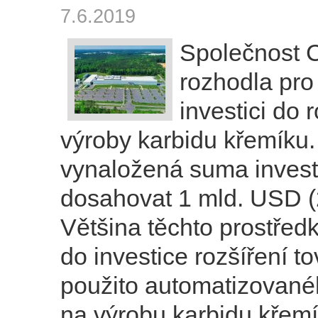
7.6.2019
Společnost 
rozhodla pro 
investici do 
výroby karbidu křemíku
vynaložená suma inves
dosahovat 1 mld. USD (
Většina těchto prostřed
do investice rozšíření to
použito automatizované
na výrobu karbidu křem