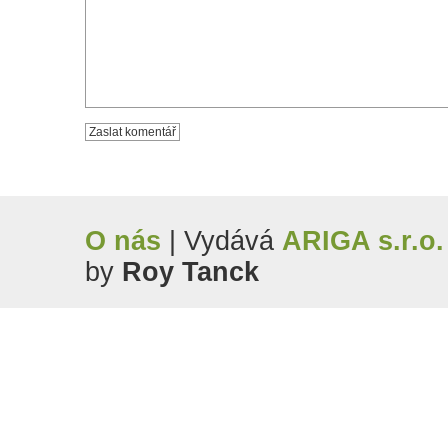
O nás
| Vydává
ARIGA s.r.o.
by
Roy Tanck