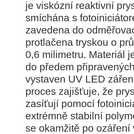
je ​​viskózní reaktivní pr
smíchána s fotoiniciáto
zavedena do odměřovac
protlačena tryskou o pr
0,6 milimetru. Materiál 
do předem připravených
vystaven UV LED záření
proces zajišťuje, že pry
zasíťují pomocí fotoinici
extrémně stabilní polyme
se okamžitě po ozáření 