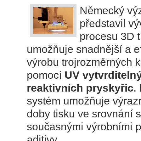
Německý vý
představil v
procesu 3D ti
umožňuje snadnější a ef
výrobu trojrozměrných
pomocí
UV vytvrditeln
reaktivních pryskyřic
.
systém umožňuje výraz
doby tisku ve srovnání 
současnými výrobními p
aditivy.