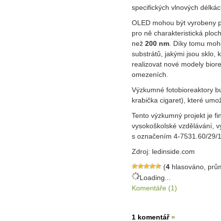
specifických vlnových délkác
OLED mohou být vyrobeny pra
pro ně charakteristická ploc
než
200 nm
. Díky tomu moh
substrátů, jakými jsou sklo, 
realizovat nové modely bior
omezeních.
Výzkumné fotobioreaktory bu
krabička cigaret), které umož
Tento výzkumný projekt je f
vysokoškolské vzdělávání, 
s označením 4-7531.60/29/1
Zdroj: ledinside.com
(
4
hlasováno, prů
Loading...
Komentáře (1)
1 komentář
»