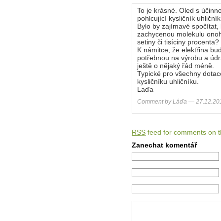
To je krásné. Oled s účinno
pohlcující kysličník uhliční
Bylo by zajímavé spočítat, 
zachycenou molekulu onoho 
setiny či tisíciny procenta?
K námitce, že elektřina bud
potřebnou na výrobu a údrž
ještě o nějaký řád méně.
Typické pro všechny dotac
kysličníku uhličníku.
Laďa
Comment by Láďa — 27.12.2
RSS
feed for comments on th
Zanechat komentář