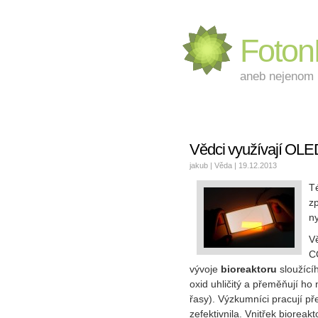
Foto
aneb nejenom L
Vědci využívají OLED
jakub |
Věda
| 19.12.2013
T
z
ny
V
C
vývoje
bioreaktoru
sloužící
oxid uhličitý a přeměňují ho 
řasy). Výzkumníci pracují p
zefektivnila. Vnitřek biorea