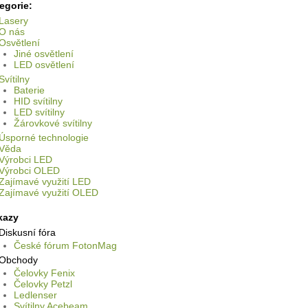
egorie:
Lasery
O nás
Osvětlení
Jiné osvětlení
LED osvětlení
Svítilny
Baterie
HID svítilny
LED svítilny
Žárovkové svítilny
Úsporné technologie
Věda
Výrobci LED
Výrobci OLED
Zajímavé využití LED
Zajímavé využití OLED
kazy
Diskusní fóra
České fórum FotonMag
Obchody
Čelovky Fenix
Čelovky Petzl
Ledlenser
Svítilny Acebeam