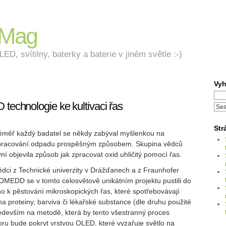
nMag
ED, svítilny, baterky a baterie v jiném světle :-)
Vyh
 technologie ke kultivaci řas
Str
éměř každý badatel se někdy zabýval myšlenkou na
pracování odpadu prospěšným způsobem. Skupina vědců
ní objevila způsob jak zpracovat oxid uhličitý pomocí řas.
ědci z Technické univerzity v Drážďanech a z Fraunhofer
OMEDD se v tomto celosvětově unikátním projektu pustili do
ho k pěstování mikroskopických řas, které spotřebovávají
na proteiny, barviva či lékařské substance (dle druhu použité
ředevším na metodě, která by tento všestranný proces
ktoru bude pokryt vrstvou OLED, které vyzařuje světlo na