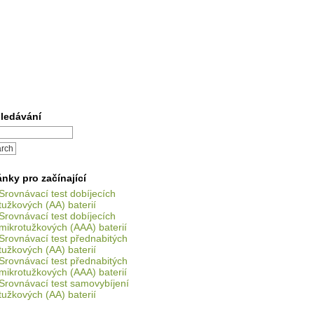
ledávání
ánky pro začínající
Srovnávací test dobíjecích
tužkových (AA) baterií
Srovnávací test dobíjecích
mikrotužkových (AAA) baterií
Srovnávací test přednabitých
tužkových (AA) baterií
Srovnávací test přednabitých
mikrotužkových (AAA) baterií
Srovnávací test samovybíjení
tužkových (AA) baterií