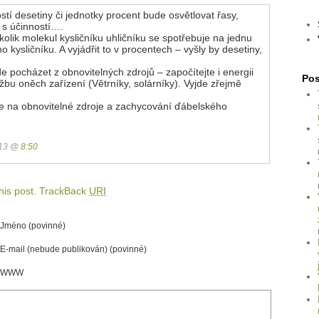
stí desetiny či jednotky procent bude osvětlovat řasy,
k s účinností….
kolik molekul kysličníku uhličníku se spotřebuje na jednu
kysličníku. A vyjádřit to v procentech – vyšly by desetiny,
e pocházet z obnovitelných zdrojů – započítejte i energii
Pos
bu oněch zařízení (Větrníky, solárníky). Vyjde zřejmě
e na obnovitelné zdroje a zachycování ďábelského
013 @
8:50
is post.
TrackBack
URI
Jméno (povinné)
E-mail (nebude publikován) (povinné)
WWW