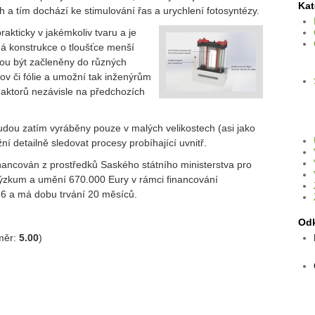
Kat
h a tím dochází ke stimulování řas a urychlení fotosyntézy.
kticky v jakémkoliv tvaru a je
há konstrukce o tloušťce menší
ou být začleněny do různých
kov či fólie a umožní tak inženýrům
eaktorů nezávisle na předchozích
dou zatím vyráběny pouze v malých velikostech (asi jako
ní detailně sledovat procesy probíhající uvnitř.
inancován z prostředků Saského státního ministerstva pro
výzkum a umění 670.000 Eury v rámci financování
6 a má dobu trvání 20 měsíců.
Od
měr:
5.00
)