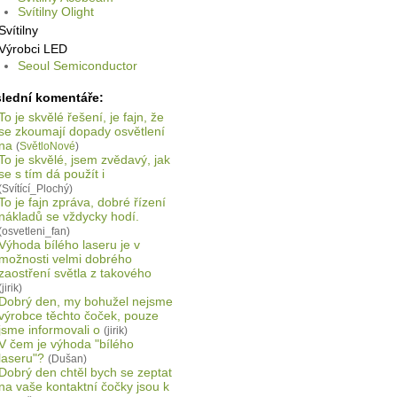
Svítilny Olight
Svítilny
Výrobci LED
Seoul Semiconductor
lední komentáře:
To je skvělé řešení, je fajn, že
se zkoumají dopady osvětlení
na
(
SvětloNové
)
To je skvělé, jsem zvědavý, jak
se s tím dá použít i
(Svítící_Plochý)
To je fajn zpráva, dobré řízení
nákladů se vždycky hodí.
(osvetleni_fan)
Výhoda bílého laseru je v
možnosti velmi dobrého
zaostření světla z takového
(jirik)
Dobrý den, my bohužel nejsme
výrobce těchto čoček, pouze
jsme informovali o
(jirik)
V čem je výhoda "bílého
laseru"?
(Dušan)
Dobrý den chtěl bych se zeptat
na vaše kontaktní čočky jsou k