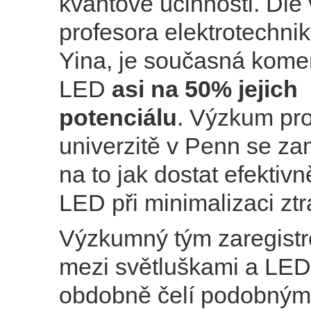
kvantové účinnosti. Dle 
profesora elektrotechnik
Yina, je současná komerč
LED
asi na 50% jejich
potenciálu
. Výzkum pr
univerzitě v Penn se za
na to jak dostat efektivně
LED při minimalizaci ztr
Výzkumný tým zaregistr
mezi světluškami a LED,
obdobně čelí podobným