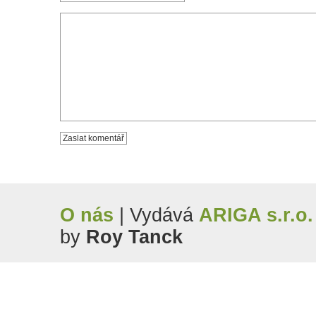
O nás
| Vydává
ARIGA s.r.o.
by
Roy Tanck