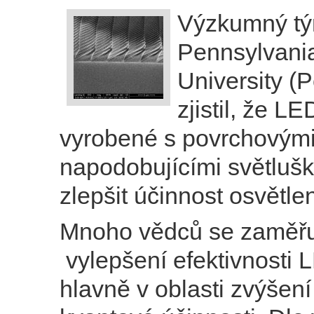
Výzkumný tý
Pennsylvania
University (
zjistil, že L
vyrobené s povrchovými
napodobujícími světluš
zlepšit účinnost osvětlen
Mnoho vědců se zaměřu
vylepšení efektivnosti 
hlavně v oblasti zvýšení