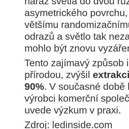
náraz světla do dvou rů
asymetrického povrchu,
většímu randomizačním
odrazů a světlo tak neza
mohlo být znovu vyzáře
Tento zajímavý způsob 
přírodou, zvýšil
extrakci
90%
. V současné době 
výrobci komerční společ
uvede výzkum v praxi.
Zdroj: ledinside.com