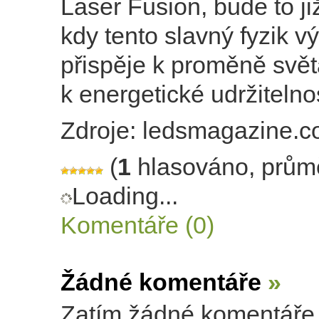
Laser Fusion, bude to ji
kdy tento slavný fyzik v
přispěje k proměně svě
k energetické udržitelnos
Zdroje: ledsmagazine.
(
1
hlasováno, prům
Loading...
Komentáře (0)
Žádné komentáře
»
Zatím žádné komentáře