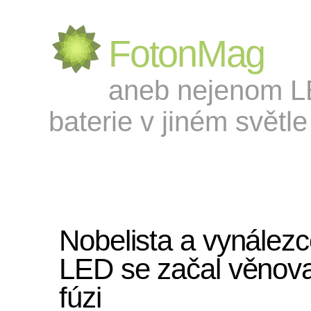
FotonMag
aneb nejenom LED
baterie v jiném světle 
Nobelista a vynález
LED se začal věnova
fúzi