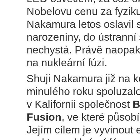
Nobelovu cenu za fyziku
Nakamura letos oslavil 
narozeniny, do ústranní 
nechystá. Právě naopak,
na nukleární fúzi.
Shuji Nakamura již na k
minulého roku spoluzalo
v Kalifornii společnost
B
Fusion
, ve které působ
Jejím cílem je vyvinout e