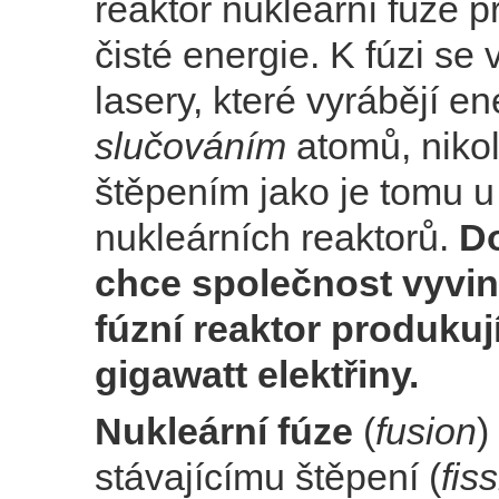
reaktor nukleární fúze p
čisté energie. K fúzi se 
lasery, které vyrábějí en
slučováním
atomů, nikoli
štěpením jako je tomu 
nukleárních reaktorů.
Do
chce společnost vyvin
fúzní reaktor produkují
gigawatt elektřiny.
Nukleární fúze
(
fusion
)
stávajícímu štěpení (
fis