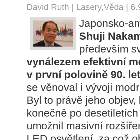
David Ruth |
Lasery
,
Věda
| 6.
Japonsko-am
Shuji Naka
především s
vynálezem efektivní 
v první polovině 90. let
se věnoval i vývoji modr
Byl to právě jeho objev, 
konečně po desetiletích
umožnil masivní rozšíř
LED osvětlení, za což o