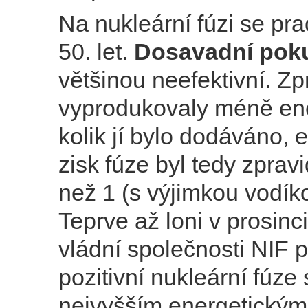
Na nukleární fúzi se pra
50. let.
Dosavadní pok
většinou neefektivní. Zp
vyprodukovaly méně ene
kolik jí bylo dodáváno, 
zisk fúze byl tedy zprav
než 1 (s výjimkou vodí
Teprve až loni v prosinc
vládní společnosti NIF p
pozitivní nukleární fúze
nejvyšším energetickým