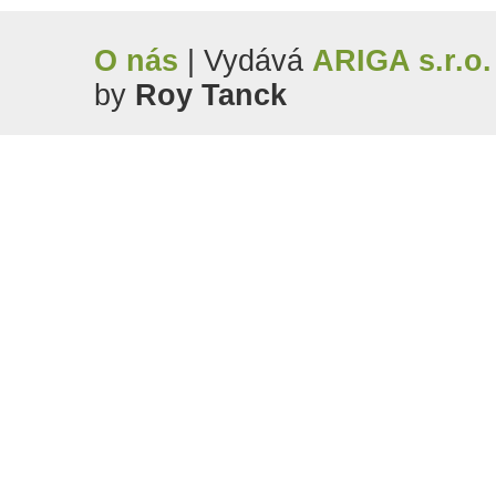
O nás
| Vydává
ARIGA s.r.o.
by
Roy Tanck