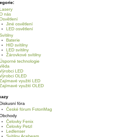
egorie:
Lasery
O nás
Osvětlení
Jiné osvětlení
LED osvětlení
Svítilny
Baterie
HID svítilny
LED svítilny
Žárovkové svítilny
Úsporné technologie
Věda
Výrobci LED
Výrobci OLED
Zajímavé využití LED
Zajímavé využití OLED
kazy
Diskusní fóra
České fórum FotonMag
Obchody
Čelovky Fenix
Čelovky Petzl
Ledlenser
Svítilny Acebeam