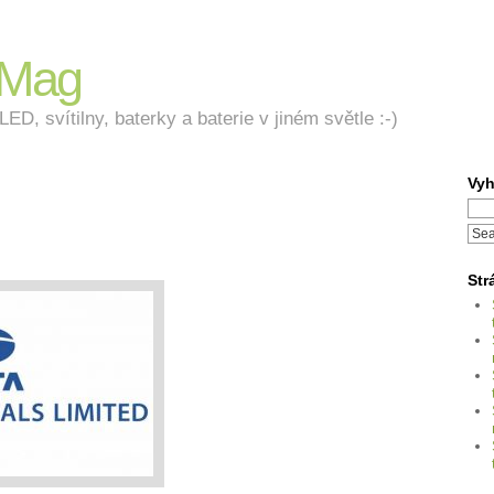
nMag
ED, svítilny, baterky a baterie v jiném světle :-)
Vyh
Str