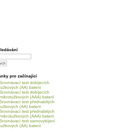
ledávání
ánky pro začínající
Srovnávací test dobíjecích
tužkových (AA) baterií
Srovnávací test dobíjecích
mikrotužkových (AAA) baterií
Srovnávací test přednabitých
tužkových (AA) baterií
Srovnávací test přednabitých
mikrotužkových (AAA) baterií
Srovnávací test samovybíjení
tužkových (AA) baterií