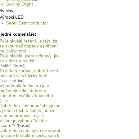
Svítilny Olight
Svítilny
Výrobci LED
Seoul Semiconductor
lední komentáře:
To je skvělé řešení, je fajn, že
se zkoumají dopady osvětlení
na
(
SvětloNové
)
To je skvělé, jsem zvědavý, jak
se s tím dá použít i
(Svítící_Plochý)
To je fajn zpráva, dobré řízení
nákladů se vždycky hodí.
(osvetleni_fan)
Výhoda bílého laseru je v
možnosti velmi dobrého
zaostření světla z takového
(jirik)
Dobrý den, my bohužel nejsme
výrobce těchto čoček, pouze
jsme informovali o
(jirik)
V čem je výhoda "bílého
laseru"?
(Dušan)
Dobrý den chtěl bych se zeptat
na vaše kontaktní čočky jsou k