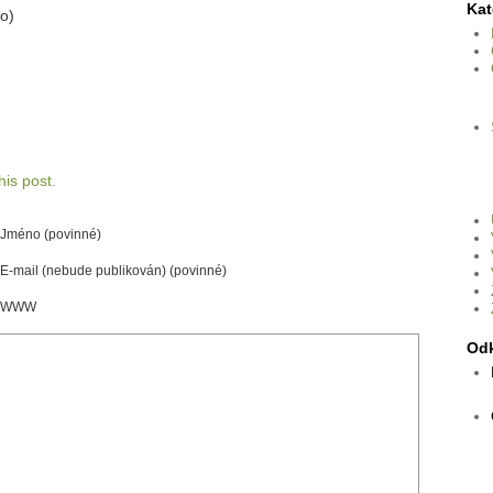
Kat
o)
is post.
Jméno (povinné)
E-mail (nebude publikován) (povinné)
WWW
Od