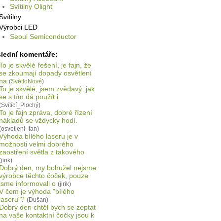
Svítilny Olight
Svítilny
Výrobci LED
Seoul Semiconductor
lední komentáře:
To je skvělé řešení, je fajn, že
se zkoumají dopady osvětlení
na
(
SvětloNové
)
To je skvělé, jsem zvědavý, jak
se s tím dá použít i
(Svítící_Plochý)
To je fajn zpráva, dobré řízení
nákladů se vždycky hodí.
(osvetleni_fan)
Výhoda bílého laseru je v
možnosti velmi dobrého
zaostření světla z takového
(jirik)
Dobrý den, my bohužel nejsme
výrobce těchto čoček, pouze
jsme informovali o
(jirik)
V čem je výhoda "bílého
laseru"?
(Dušan)
Dobrý den chtěl bych se zeptat
na vaše kontaktní čočky jsou k