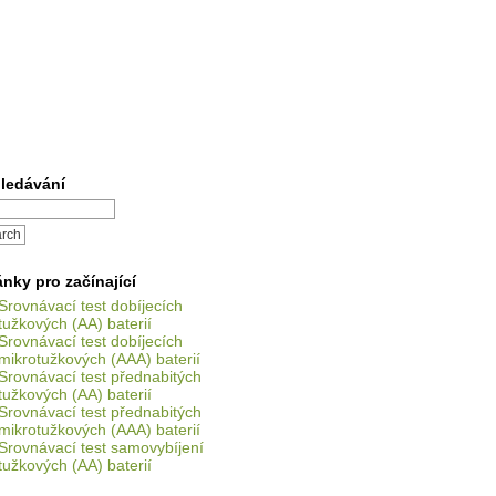
ledávání
ánky pro začínající
Srovnávací test dobíjecích
tužkových (AA) baterií
Srovnávací test dobíjecích
mikrotužkových (AAA) baterií
Srovnávací test přednabitých
tužkových (AA) baterií
Srovnávací test přednabitých
mikrotužkových (AAA) baterií
Srovnávací test samovybíjení
tužkových (AA) baterií