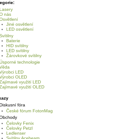
egorie:
Lasery
O nás
Osvětlení
Jiné osvětlení
LED osvětlení
Svítilny
Baterie
HID svítilny
LED svítilny
Žárovkové svítilny
Úsporné technologie
Věda
Výrobci LED
Výrobci OLED
Zajímavé využití LED
Zajímavé využití OLED
kazy
Diskusní fóra
České fórum FotonMag
Obchody
Čelovky Fenix
Čelovky Petzl
Ledlenser
Svítilny Acebeam