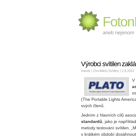
Foto
aneb nejenom L
Výrobci svítilen zak
marek |
Osvětlení
,
Svítilny
| 2.6.2011
V
a
o
(The Portable Lights America
svých členů.
Jedním z hlavních cílů asoc
standardů
, jako je napříkl
metody testování svítilen.
„M
v krátkém období dosáhnout 