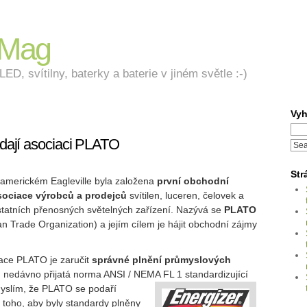
nMag
ED, svítilny, baterky a baterie v jiném světle :-)
Vyh
ládají asociaci PLATO
Str
 americkém Eagleville byla založena
první obchodní
sociace výrobců a prodejců
svítilen, luceren, čelovek a
statních přenosných světelných zařízení. Nazývá se
PLATO
n Trade Organization) a jejím cílem je hájit obchodní zájmy
iace PLATO je zaručit
správné plnění průmyslových
ad nedávno přijatá norma ANSI / NEMA FL 1 standardizující
yslím, že PLATO se podaří
toho, aby byly standardy plněny