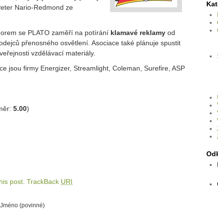
Kat
 Peter Nario‑Redmond ze
 norem se PLATO zaměří na potírání
klamavé reklamy
od
dejců přenosného osvětlení. Asociace také plánuje spustit
eřejnosti vzdělávací materiály.
ce jsou firmy Energizer, Streamlight, Coleman, Surefire, ASP
měr:
5.00
)
Od
is post.
TrackBack
URI
Jméno (povinné)