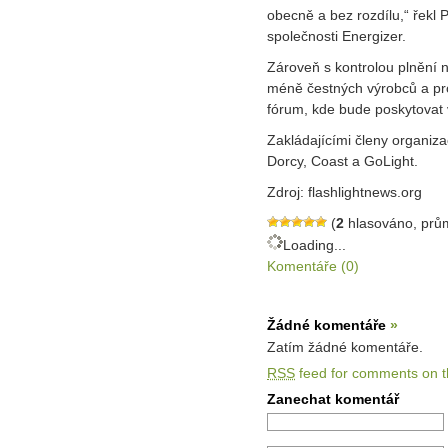
obecně a bez rozdílu,“ řekl
společnosti Energizer.
Zároveň s kontrolou plnění
méně čestných výrobců a pro
fórum, kde bude poskytovat v
Zakládajícími členy organiza
Dorcy, Coast a GoLight.
Zdroj: flashlightnews.org
(
2
hlasováno, prů
Loading...
Komentáře (0)
Žádné komentáře
»
Zatím žádné komentáře.
RSS
feed for comments on th
Zanechat komentář