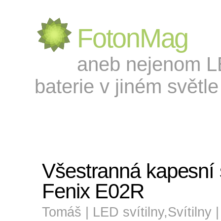
FotonMag
aneb nejenom LED
baterie v jiném světle 
Všestranná kapesní s
Fenix E02R
Tomáš |
LED svítilny
,
Svítilny
|