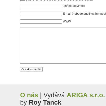
Jméno (povinné)
E-mail (nebude publikován) (pov
WWW
O nás
| Vydává
ARIGA s.r.o.
by
Roy Tanck