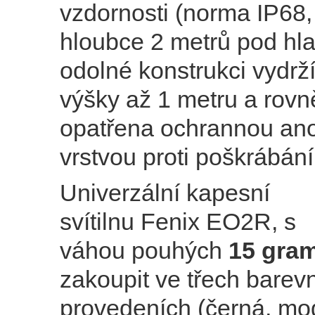
vzdornosti (norma IP68,
hloubce 2 metrů pod hla
odolné konstrukci vydrž
výšky až 1 metru a rovn
opatřena ochrannou an
vrstvou proti poškrábán
Univerzální kapesní
svítilnu Fenix EO2R, s
váhou pouhých
15 gra
zakoupit ve třech barev
provedeních (černá, mo