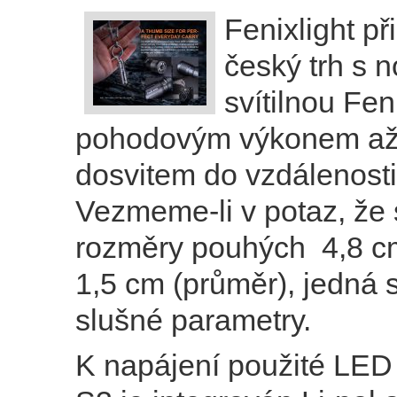
Fenixlight př
český trh s 
svítilnou Fe
pohodovým výkonem až
dosvitem do vzdálenosti
Vezmeme-li v potaz, že 
rozměry pouhých 4,8 cm
1,5 cm (průměr), jedná 
slušné parametry.
K napájení použité LE