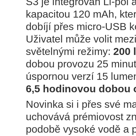
S3 je integrován Li-pol 
kapacitou 120 mAh, kte
dobíjí přes micro-USB k
Uživatel může volit me
světelnými režimy:
200 
dobou provozu 25 minu
úspornou verzí 15 lume
6,5 hodinovou dobou o
Novinka si i přes své m
uchovává prémiovost zn
podobě vysoké vodě a 