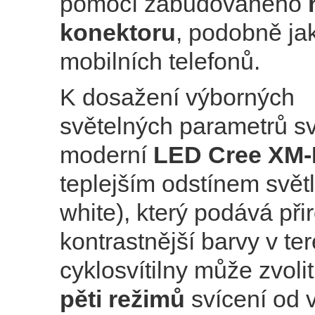
pomocí zabudovaného
konektoru
, podobně ja
mobilních telefonů.
K dosažení výborných
světelných parametrů sv
moderní
LED Cree XM-
teplejším odstínem světl
white), který podává při
kontrastnější barvy v te
cyklosvítilny může zvoli
pěti režimů
svícení od