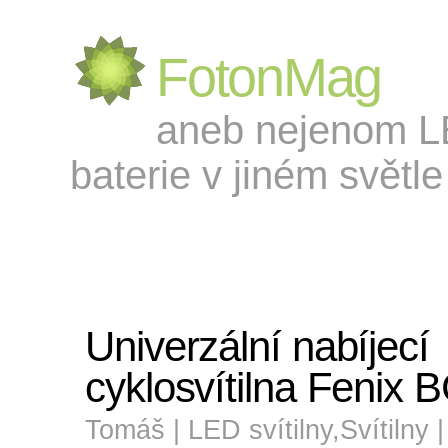
FotonMag
aneb nejenom LED
baterie v jiném světle 
Univerzální nabíjecí
cyklosvítilna Fenix
Tomáš |
LED svítilny
,
Svítilny
|