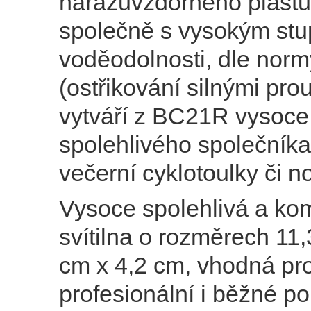
nárazuvzdorného plastu,
společně s vysokým st
voděodolnosti, dle norm
(ostřikování silnými pro
vytváří z BC21R vysoce
spolehlivého společníka
večerní cyklotoulky či n
Vysoce spolehlivá a ko
svítilna o rozměrech 11
cm x 4,2 cm, vhodná pr
profesionální i běžné pou