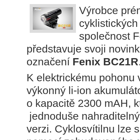
Výrobce pré
cyklistických 
společnost Fe
představuje svoji novin
označení
Fenix BC21R
K elektrickému pohonu 
výkonný li-ion akumulát
o kapacitě 2300 mAH, k
jednoduše nahraditelný i
verzi. Cyklosvítilnu lze