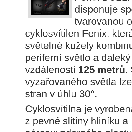
disponuje sp
tvarovanou o
cyklosvítilen Fenix, kter
světelné kužely kombinuj
periferní světlo a daleký
vzdálenosti
125 metrů
.
vyzařovaného světla lze
stran v úhlu 30°.
Cyklosvítilna je vyroben
z pevné slitiny hliníku a