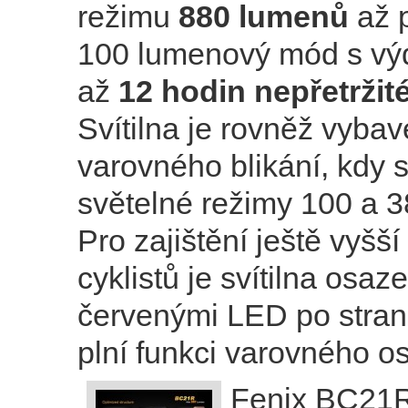
režimu
880 lumenů
až 
100 lumenový mód s výd
až
12 hodin nepřetrži
Svítilna je rovněž vyb
varovného blikání, kdy s
světelné režimy 100 a 
Pro zajištění ještě vyšš
cyklistů je svítilna osaz
červenými LED po stran
plní funkci varovného os
Fenix BC21R