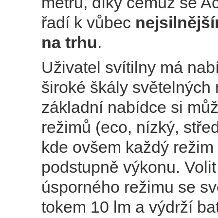
metrů, díky čemuž se 
řadí k vůbec
nejsilnějš
na trhu
.
Uživatel svítilny má na
široké škály světelných 
základní nabídce si může
režimů (eco, nízký, střed
kde ovšem každý režim 
podstupně výkonu. Volit 
úsporného režimu se s
tokem 10 lm a výdrží ba