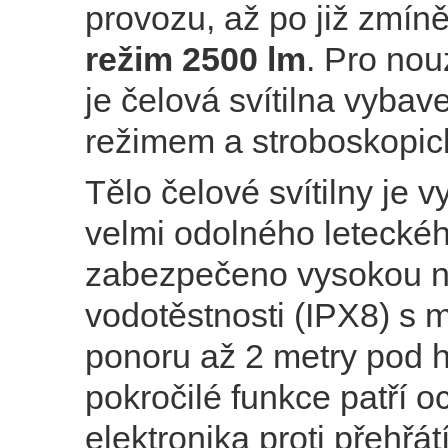
provozu, až po již zmín
režim 2500 lm
. Pro nou
je čelová svítilna vyba
režimem a stroboskopic
Tělo čelové svítilny je 
velmi odolného leteckéh
zabezpečeno vysokou 
vodotěstnosti (IPX8) s 
ponoru až 2 metry pod h
pokročilé funkce patří 
elektronika proti přehřát