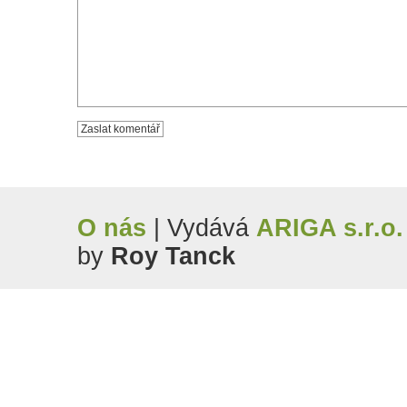
O nás
| Vydává
ARIGA s.r.o.
by
Roy Tanck