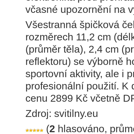
včasné upozornění na vy
Všestranná špičková čel
rozměrech 11,2 cm (délk
(průměr těla), 2,4 cm (p
reflektoru) se výborně h
sportovní aktivity, ale i p
profesionální použití. K 
cenu 2899 Kč včetně D
Zdroj: svitilny.eu
(
2
hlasováno, prům