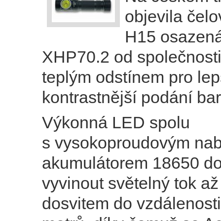
objevila če
H15 osazen
XHP70.2 od společnosti
teplým odstínem pro lep
kontrastnější podání bar
Výkonná LED spolu
s vysokoproudovým nab
akumulátorem 18650 d
vyvinout světelný tok až
dosvitem do vzdálenost