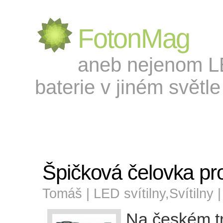
FotonMag
aneb nejenom LED
baterie v jiném světle 
Špičková čelovka pr
Tomáš |
LED svítilny
,
Svítilny
|
Na českém t