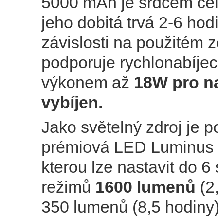
5000 mAh je srdcem celé
jeho dobitá trvá 2-6 hod
závislosti na použitém zd
podporuje rychlonabíjecí
výkonem až
18W pro na
vybíjen.
Jako světelný zdroj je p
prémiová LED Luminus
kterou lze nastavit do 6
režimů
1600 lumenů
(2,
350 lumenů (8,5 hodiny