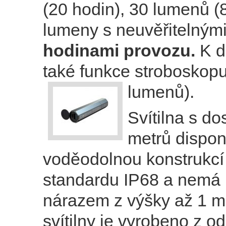
(20 hodin), 30 lumenů (
lumeny s neuvěřitelným
hodinami provozu.
K d
také funkce stroboskop
lumenů).
Svítilna s d
metrů dispon
voděodolnou konstrukcí
standardu IP68 a nemá 
nárazem z výšky až 1 me
svítilny je vyrobeno z o