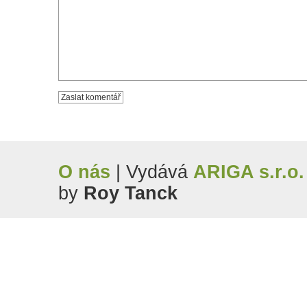
O nás
| Vydává
ARIGA s.r.o.
by
Roy Tanck