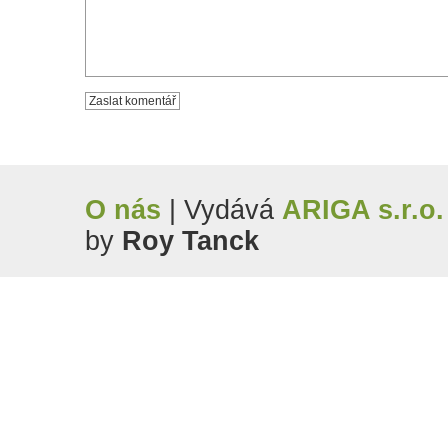
O nás
| Vydává
ARIGA s.r.o.
by
Roy Tanck