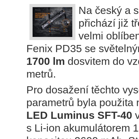
Na český a s
přichází již 
velmi oblíben
Fenix PD35 se světeln
1700 lm
dosvitem do vz
metrů.
Pro dosažení těchto vy
parametrů byla použita 
LED Luminus SFT-40
s Li-ion akumulátorem 