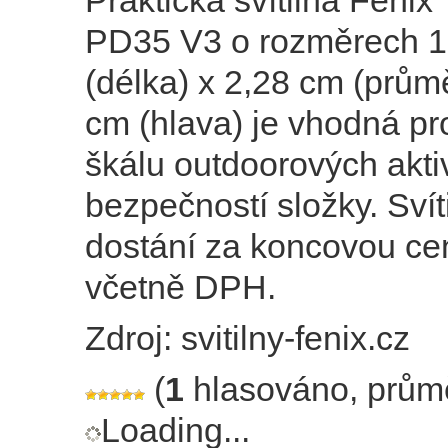
Praktická svítilna Fenix
PD35 V3 o rozměrech 1
(délka) x 2,28 cm (průmě
cm (hlava) je vhodná pr
škálu outdoorových aktiv
bezpečností složky. Svíti
dostání za koncovou ce
včetně DPH.
Zdroj: svitilny-fenix.cz
(
1
hlasováno, prům
Loading...