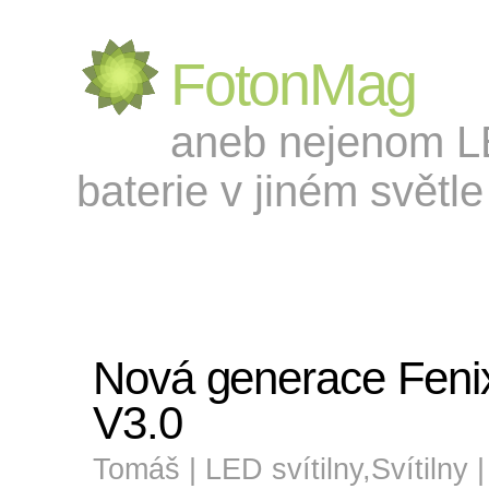
FotonMag
aneb nejenom LED
baterie v jiném světle 
Nová generace Fen
V3.0
Tomáš |
LED svítilny
,
Svítilny
|