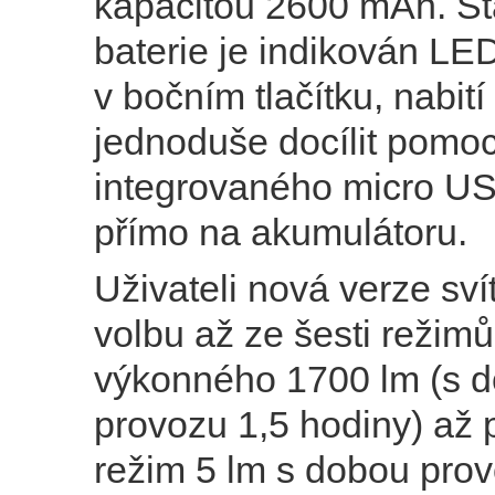
kapacitou 2600 mAh. Sta
baterie je indikován LE
v bočním tlačítku, nabití
jednoduše docílit pomoc
integrovaného micro U
přímo na akumulátoru.
Uživateli nová verze svít
volbu až ze šesti režimů
výkonného 1700 lm (s 
provozu 1,5 hodiny) až 
režim 5 lm s dobou pro