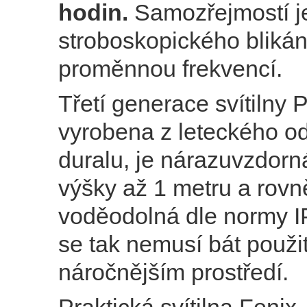
hodin.
Samozřejmostí je
stroboskopického blikán
proměnnou frekvencí.
Třetí generace svítilny 
vyrobena z leteckého o
duralu, je nárazuvzdor
výšky až 1 metru a rovn
voděodolná dle normy I
se tak nemusí bát použití
náročnějším prostředí.