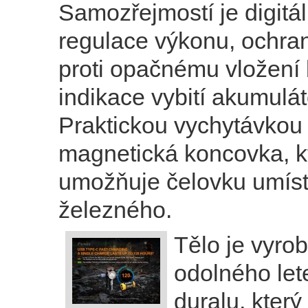
Samozřejmostí je digitál
regulace výkonu, ochra
proti opačnému vložení b
indikace vybití akumulát
Praktickou vychytávkou 
magnetická koncovka, k
umožňuje čelovku umísti
železného.
Tělo je vyro
odolného le
duralu, kter