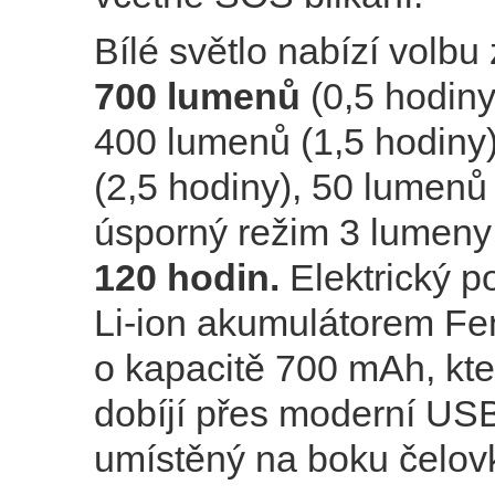
Bílé světlo nabízí volbu
700 lumenů
(0,5 hodiny
400 lumenů (1,5 hodiny
(2,5 hodiny), 50 lumenů 
úsporný režim 3 lumeny 
120 hodin.
Elektrický p
Li-ion akumulátorem F
o kapacitě 700 mAh, kt
dobíjí přes moderní US
umístěný na boku čelov