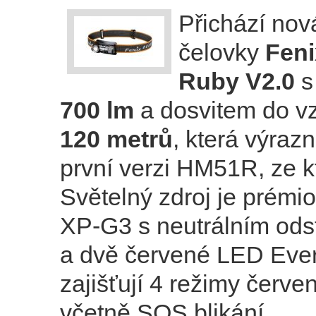
Přichází nov
čelovky
Fen
Ruby V2.0
s
700 lm
a dosvitem do vz
120 metrů
, která výraz
první verzi HM51R, ze k
Světelný zdroj je prém
XP-G3 s neutrálním ods
a dvě červené LED Everl
zajišťují 4 režimy červe
včetně SOS blikání.