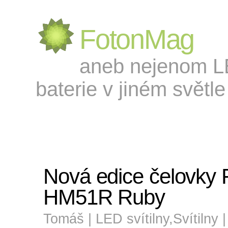
FotonMag
aneb nejenom LED
baterie v jiném světle 
Nová edice čelovky 
HM51R Ruby
Tomáš |
LED svítilny
,
Svítilny
|