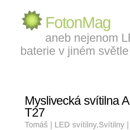
FotonMag
aneb nejenom LED
baterie v jiném světle 
Myslivecká svítilna
T27
Tomáš |
LED svítilny
,
Svítilny
|