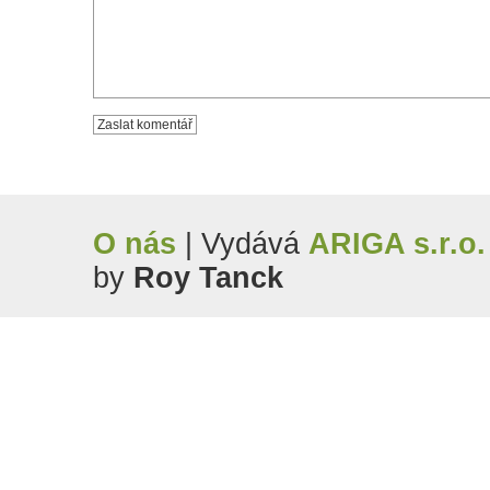
O nás
| Vydává
ARIGA s.r.o.
by
Roy Tanck