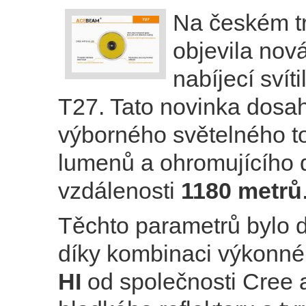
Na českém t
objevila nová
nabíjecí sví
T27. Tato novinka dosa
výborného světelného t
lumenů a ohromujícího 
vzdálenosti
1180 metrů
Těchto parametrů bylo
díky kombinaci výkonn
HI
od společnosti Cree 