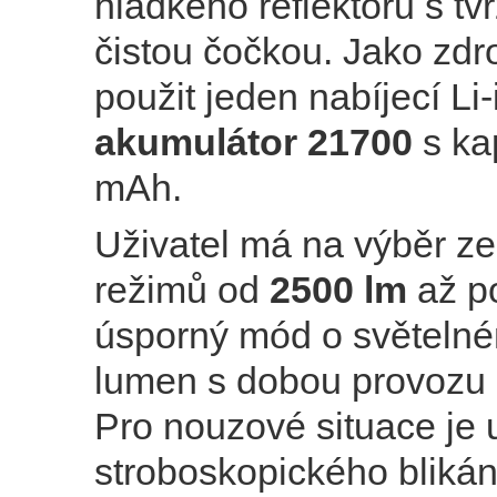
hladkého reflektoru s tv
čistou čočkou. Jako zdro
použit jeden nabíjecí Li-
akumulátor 21700
s ka
mAh.
Uživatel má na výběr ze
režimů od
2500 lm
až p
úsporný mód o světelné
lumen s dobou provozu
Pro nouzové situace je 
stroboskopického bliká