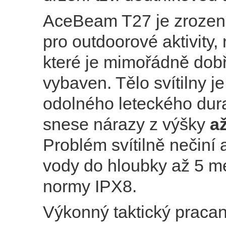
AceBeam T27 je zrozen
pro outdoorové aktivity,
které je mimořádně dob
vybaven. Tělo svítilny j
odolného leteckého dura
snese nárazy z výšky
a
Problém svítilně nečiní 
vody do hloubky až 5 me
normy IPX8.
Výkonný taktický pracan