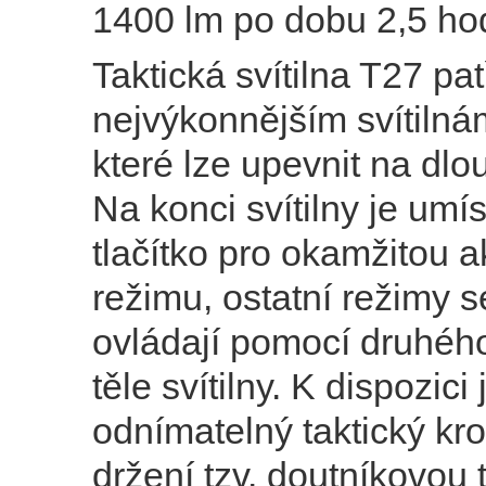
1400 lm po dobu 2,5 ho
Taktická svítilna T27 pat
nejvýkonnějším svítilná
které lze upevnit na dlo
Na konci svítilny je umí
tlačítko pro okamžitou a
režimu, ostatní režimy 
ovládají pomocí druhého
těle svítilny. K dispozici
odnímatelný taktický kr
držení tzv. doutníkovou 