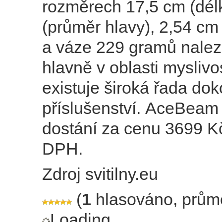
rozměrech 17,5 cm (dél
(průměr hlavy), 2,54 cm 
a váze 229 gramů nalez
hlavně v oblasti myslivos
existuje široká řada do
příslušenství. AceBeam 
dostání za cenu 3699 K
DPH.
Zdroj svitilny.eu
(
1
hlasováno, prům
Loading...