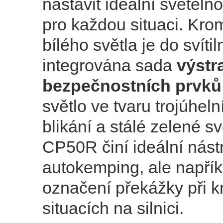
nastavit ideální světeln
pro každou situaci. Kro
bílého světla je do svítil
integrována sada
výstr
bezpečnostních prvků
světlo ve tvaru trojúheln
blikání a stálé zelené sv
CP50R činí ideální nást
autokemping, ale napříkl
označení překážky při k
situacích na silnici.