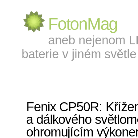
FotonMag
aneb nejenom LED
baterie v jiném světle 
Fenix CP50R: Křížen
a dálkového světlom
ohromujícím výkon