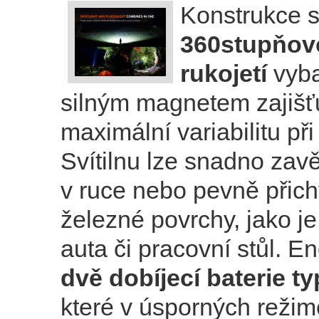
Konstrukce 
360stupňov
rukojetí
vyb
silným magnetem zajišť
maximální variabilitu př
Svítilnu lze snadno zavě
v ruce nebo pevně přichy
železné povrchy, jako je
auta či pracovní stůl. Ene
dvě dobíjecí baterie t
které v úsporných režim