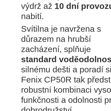
výdrž až
10 dní provoz
nabití.
Svítilna je navržena s
důrazem na hrubší
zacházení, splňuje
standard voděodolnost
silnému dešti a poradí si
Fenix CP50R tak předst
robustní kombinaci vys
funkčnosti a odolnosti p
dobrodružství.