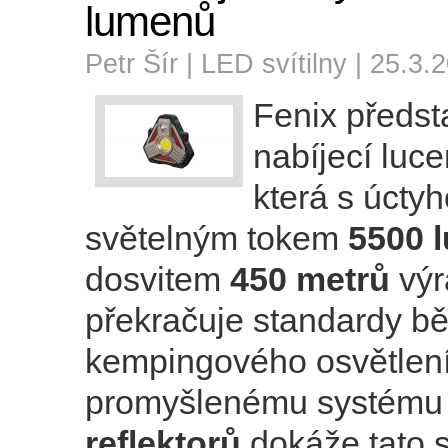
lumenů
Petr Šír |
LED svítilny
| 25.3.
Fenix předsta
nabíjecí luc
která s úct
světelným tokem
5500 
dosvitem
450 metrů
výr
překračuje standardy b
kempingového osvětlení
promyšlenému systém
reflektorů
dokáže tato s