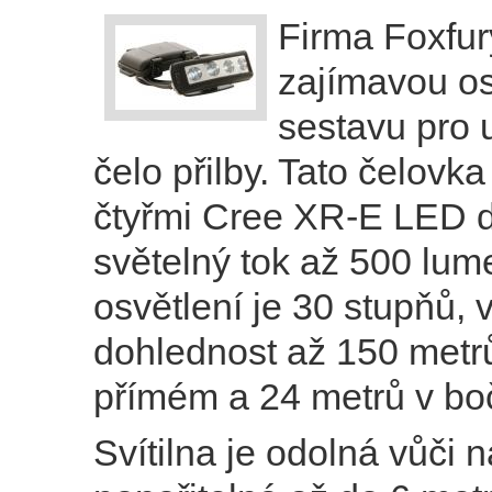
Firma Foxfu
zajímavou os
sestavu pro 
čelo přilby. Tato čelovk
čtyřmi Cree XR-E LED d
světelný tok až 500 lum
osvětlení je 30 stupňů, 
dohlednost až 150 metr
přímém a 24 metrů v bo
Svítilna je odolná vůči n