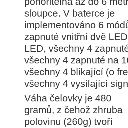
ponořitelná až do 6 met
sloupce. V baterce je
implementováno 6 módů
zapnuté vnitřní dvě LED
LED, všechny 4 zapnut
všechny 4 zapnuté na 
všechny 4 blikající (o fr
všechny 4 vysílající sig
Váha čelovky je 480
gramů, z čehož zhruba
polovinu (260g) tvoří