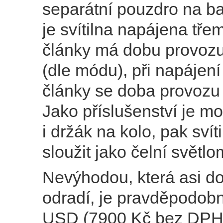
separátní pouzdro na ba
je svítilna napájena tř
články má dobu provozu
(dle módu), při napájen
články se doba provozu
Jako příslušenství je m
i držák na kolo, pak sví
sloužit jako čelní světlo
Nevýhodou, která asi d
odradí, je pravděpodob
USD (7900 Kč bez DPH