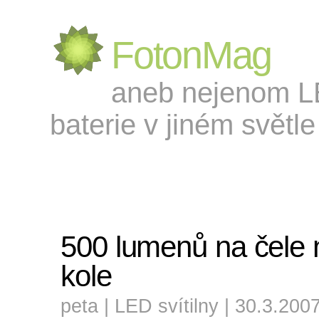
FotonMag
aneb nejenom LED
baterie v jiném světle 
500 lumenů na čele 
kole
peta |
LED svítilny
| 30.3.200