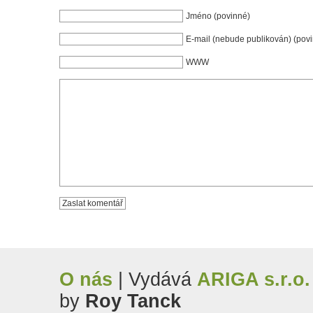
Jméno (povinné)
E-mail (nebude publikován) (pov
WWW
O nás
| Vydává
ARIGA s.r.o.
by
Roy Tanck