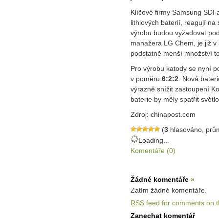
Klíčové firmy Samsung SDI 
lithiových baterií, reagují 
výrobu budou vyžadovat pod
manažera LG Chem, je již v 
podstatně menší množství to
Pro výrobu katody se nyní po
v poměru
6:2:2
. Nová bater
výrazně snížit zastoupení K
baterie by měly spatřit světl
Zdroj: chinapost.com
(
3
hlasováno, prů
Loading...
Komentáře (0)
Žádné komentáře
»
Zatím žádné komentáře.
RSS
feed for comments on th
Zanechat komentář