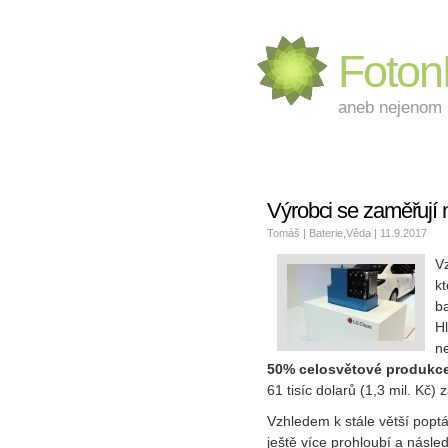
Foto
aneb nejenom L
Výrobci se zaměřují
Tomáš |
Baterie
,
Věda
| 11.9.2017
V
kt
ba
H
ne
50% celosvětové produkc
61 tisíc dolarů (1,3 mil. Kč) 
Vzhledem k stále větší poptá
ještě více prohloubí a násle