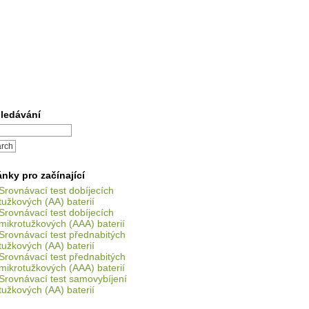
ledávání
ánky pro začínající
Srovnávací test dobíjecích
tužkových (AA) baterií
Srovnávací test dobíjecích
mikrotužkových (AAA) baterií
Srovnávací test přednabitých
tužkových (AA) baterií
Srovnávací test přednabitých
mikrotužkových (AAA) baterií
Srovnávací test samovybíjení
tužkových (AA) baterií