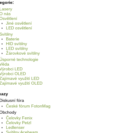
egorie:
Lasery
O nás
Osvětlení
Jiné osvětlení
LED osvětlení
Svítilny
Baterie
HID svítilny
LED svítilny
Žárovkové svítilny
Úsporné technologie
Věda
Výrobci LED
Výrobci OLED
Zajímavé využití LED
Zajímavé využití OLED
kazy
Diskusní fóra
České fórum FotonMag
Obchody
Čelovky Fenix
Čelovky Petzl
Ledlenser
Svítilny Acebeam