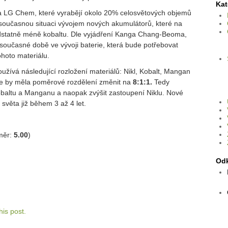
Kat
a LG Chem, které vyrabějí okolo 20% celosvětových objemů
na současnou situaci vývojem nových akumulátorů, které na
statně méně kobaltu. Dle vyjádření Kanga Chang-Beoma,
současné době ve vývoji baterie, která bude potřebovat
hoto materiálu.
užívá následující rozložení materiálů: Nikl, Kobalt, Mangan
ie by měla poměrové rozdělení změnit na
8:1:1.
Tedy
obaltu a Manganu a naopak zvýšit zastoupení Niklu. Nové
o světa již během 3 až 4 let.
měr:
5.00
)
Od
is post.