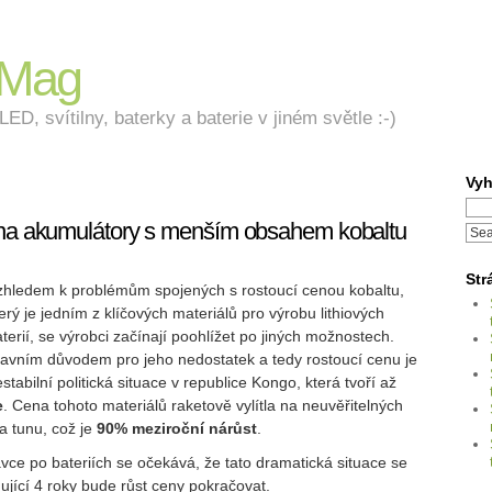
nMag
ED, svítilny, baterky a baterie v jiném světle :-)
Vyh
 na akumulátory s menším obsahem kobaltu
Str
zhledem k problémům spojených s rostoucí cenou kobaltu,
erý je jedním z klíčových materiálů pro výrobu lithiových
terií, se výrobci začínají poohlížet po jiných možnostech.
lavním důvodem pro jeho nedostatek a tedy rostoucí cenu je
stabilní politická situace v republice Kongo, která tvoří až
e
. Cena tohoto materiálů raketově vylítla na neuvěřitelných
za tunu, což je
90% meziroční nárůst
.
vce po bateriích se očekává, že tato dramatická situace se
dující 4 roky bude růst ceny pokračovat.