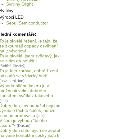
Svítilny Olight
Svítilny
Výrobci LED
Seoul Semiconductor
lední komentáře:
To je skvělé řešení, je fajn, že
se zkoumají dopady osvětlení
na
(
SvětloNové
)
To je skvělé, jsem zvědavý, jak
se s tím dá použít i
(Svítící_Plochý)
To je fajn zpráva, dobré řízení
nákladů se vždycky hodí.
(osvetleni_fan)
Výhoda bílého laseru je v
možnosti velmi dobrého
zaostření světla z takového
(jirik)
Dobrý den, my bohužel nejsme
výrobce těchto čoček, pouze
jsme informovali o
(jirik)
V čem je výhoda "bílého
laseru"?
(Dušan)
Dobrý den chtěl bych se zeptat
na vaše kontaktní čočky jsou k