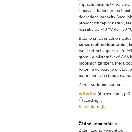
kapacitu mikrotužkové
varia
lithiových baterií je možnost
degradace kapacity (více jak 
provozních teplot baterií, kt
rozsahu od -40 °C do +50 °
Baterie si tak snadno najdou
senzorech meteostanicí
, 
rychle ztrácí kapacitu. Potěš
gramů a mikrotužkové AAA ba
mobilních zařízení, která pot
bateriím ve váze je skutečn
bateriemi byla stanovena n
Zdroj: Varta-consumer.cz
(
6
hlasováno, prů
Loading...
Komentáře (0)
Žádné komentáře
»
Zatím žádné komentáře.