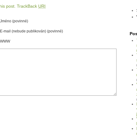
is post.
TrackBack
URI
Jméno (povinné)
E-mail (nebude publikován) (povinné)
Pos
WWW