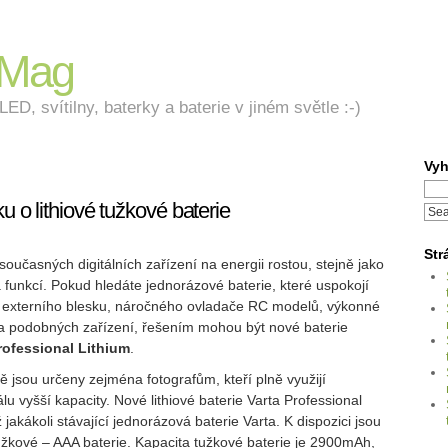
nMag
ED, svítilny, baterky a baterie v jiném světle :-)
Vyh
u o lithiové tužkové baterie
Str
současných digitálních zařízení na energii rostou, stejně jako
 funkcí. Pokud hledáte jednorázové baterie, které uspokojí
 externího blesku, náročného ovladače RC modelů, výkonné
y a podobných zařízení, řešením mohou být nové baterie
rofessional Lithium
.
ě jsou určeny zejména fotografům, kteří plně využijí
lu vyšší kapacity. Nové lithiové baterie Varta Professional
jakákoli stávající jednorázová baterie Varta. K dispozici jsou
tužkové – AAA baterie. Kapacita tužkové baterie je 2900mAh,