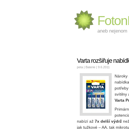
Foto
aneb nejenom L
Varta rozšiřuje nabídk
peta |
Baterie
| 9.6.2011
Nároky 
nabídka
potřeby
svítiln
Varta P
Primárn
potenciá
nabízí až
7x delší výdrž
než 
jak tužkové – AA, tak mikro