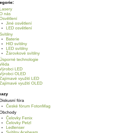
egorie:
Lasery
O nás
Osvětlení
Jiné osvětlení
LED osvětlení
Svítilny
Baterie
HID svítilny
LED svítilny
Žárovkové svítilny
Úsporné technologie
Věda
Výrobci LED
Výrobci OLED
Zajímavé využití LED
Zajímavé využití OLED
kazy
Diskusní fóra
České fórum FotonMag
Obchody
Čelovky Fenix
Čelovky Petzl
Ledlenser
Svítilny Acebeam