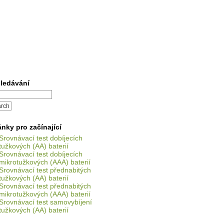
ledávání
ánky pro začínající
Srovnávací test dobíjecích
tužkových (AA) baterií
Srovnávací test dobíjecích
mikrotužkových (AAA) baterií
Srovnávací test přednabitých
tužkových (AA) baterií
Srovnávací test přednabitých
mikrotužkových (AAA) baterií
Srovnávací test samovybíjení
tužkových (AA) baterií