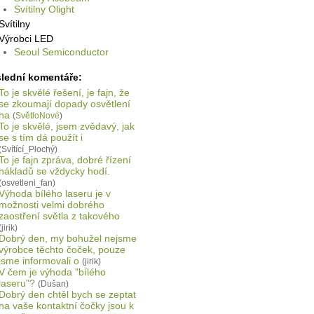
Svítilny Olight
Svítilny
Výrobci LED
Seoul Semiconductor
lední komentáře:
To je skvělé řešení, je fajn, že
se zkoumají dopady osvětlení
na
(
SvětloNové
)
To je skvělé, jsem zvědavý, jak
se s tím dá použít i
(Svítící_Plochý)
To je fajn zpráva, dobré řízení
nákladů se vždycky hodí.
(osvetleni_fan)
Výhoda bílého laseru je v
možnosti velmi dobrého
zaostření světla z takového
(jirik)
Dobrý den, my bohužel nejsme
výrobce těchto čoček, pouze
jsme informovali o
(jirik)
V čem je výhoda "bílého
laseru"?
(Dušan)
Dobrý den chtěl bych se zeptat
na vaše kontaktní čočky jsou k