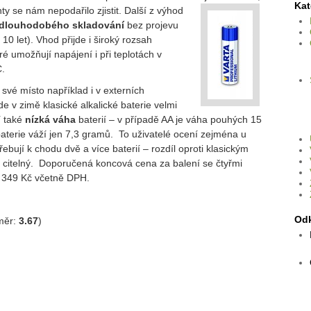
Kat
nty se nám nepodařilo zjistit. Další z výhod
dlouhodobého skladování
bez projevu
10 let). Vhod přijde i široký rozsah
eré umožňují napájení i při teplotách v
C.
 své místo například i v externích
kde v zimě klasické alkalické baterie velmi
í také
nízká váha
baterií – v případě AA je váha pouhých 15
terie váží jen 7,3 gramů. To uživatelé ocení zejména u
řebují k chodu dvě a více baterií – rozdíl oproti klasickým
ě citelný. Doporučená koncová cena za balení se čtyřmi
a 349 Kč včetně DPH.
Od
měr:
3.67
)