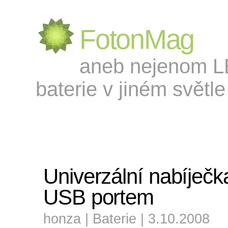
FotonMag
aneb nejenom LED
baterie v jiném světle 
Univerzální nabíječk
USB portem
honza |
Baterie
| 3.10.2008