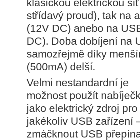
klasickou elektrickou sí
střídavý proud), tak na 
(12V DC) anebo na USB
DC). Doba dobíjení na 
samozřejmě díky menš
(500mA) delší.
Velmi nestandardní je
možnost použít nabíječk
jako elektrický zdroj pro
jakékoliv USB zařízení –
zmáčknout USB přepína