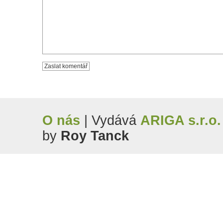
O nás
| Vydává
ARIGA s.r.o.
by
Roy Tanck