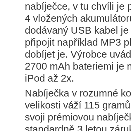
nabíječce, v tu chvíli je
4 vložených akumulátor
dodávaný USB kabel je
připojit například MP3 p
dobíjet je. Výrobce uvád
2700 mAh bateriemi je 
iPod až 2x.
Nabíječka v rozumné k
velikosti váží 115 gramů
svoji prémiovou nabíječ
standardně 3 letou záru