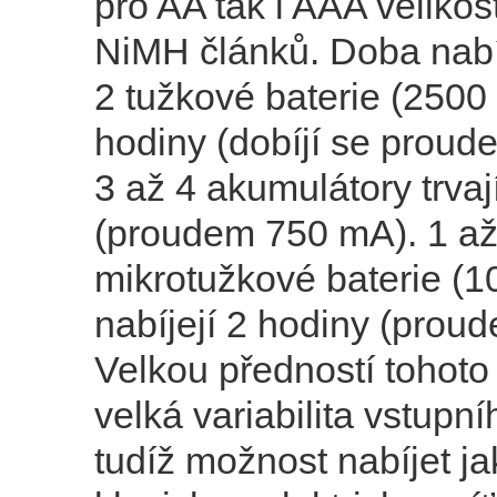
pro AA tak i AAA velikos
NiMH článků. Doba nabí
2 tužkové baterie (2500
hodiny (dobíjí se prou
3 až 4 akumulátory trvaj
(proudem 750 mA). 1 až
mikrotužkové baterie (
nabíjejí 2 hodiny (prou
Velkou předností tohoto
velká variabilita vstupní
tudíž možnost nabíjet ja