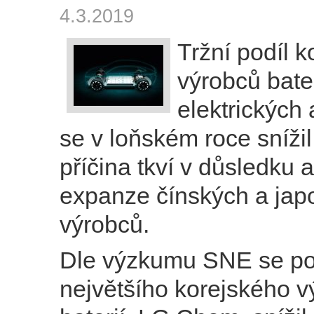
4.3.2019
Tržní podíl k
výrobců bater
elektrických
se v loňském roce snížil
příčina tkví v důsledku 
expanze čínských a jap
výrobců.
Dle výzkumu SNE se po
největšího korejského v