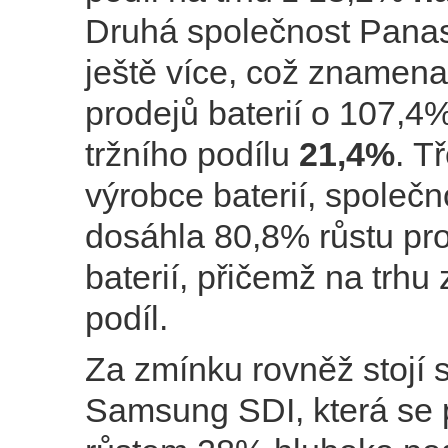
Druhá společnost Panas
ještě více, což znamena
prodejů baterií o 107,4
tržního podílu
21,4%
. T
výrobce baterií, společ
dosáhla 80,8% růstu pr
baterií, přičemž na trh
podíl.
Za zmínku rovněž stojí 
Samsung SDI, která se 