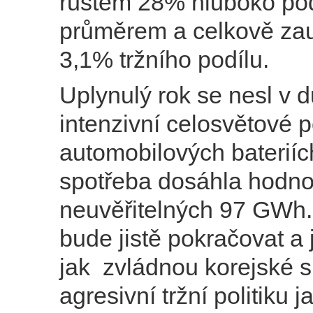
růstem 28% hluboko pod
průměrem a celkově za
3,1% tržního podílu.
Uplynulý rok se nesl v 
intenzivní celosvětové 
automobilových bateriíc
spotřeba dosáhla hodno
neuvěřitelných 97 GWh.
bude jistě pokračovat a 
jak zvládnou korejské s
agresivní tržní politiku 