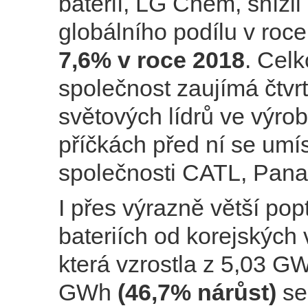
baterií, LG Chem, snížil
globálního podílu v roc
7,6% v roce 2018
. Celk
společnost zaujímá čtvr
světových lídrů ve výrob
příčkách před ní se umís
společnosti CATL, Pana
I přes výrazně větší po
bateriích od korejských 
která vzrostla z 5,03 G
GWh
(46,7% nárůst)
se 