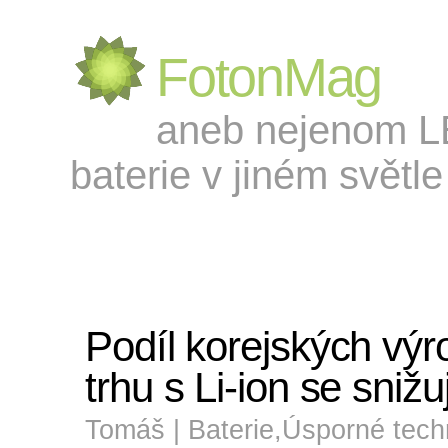
FotonMag
aneb nejenom LED
baterie v jiném světle 
Podíl korejských vý
trhu s Li-ion se snižu
Tomáš |
Baterie
,
Úsporné tech