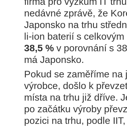
firma pro výzkum IT trhu
nedávné zprávě, že Kor
Japonsko na trhu střed
li-ion baterií s celkovým
38,5 %
v porovnání s 38
má Japonsko.
Pokud se zaměříme na j
výrobce, došlo k převzet
místa na trhu již dříve. 
po začátku výroby převz
pozici na trhu, podle IIT