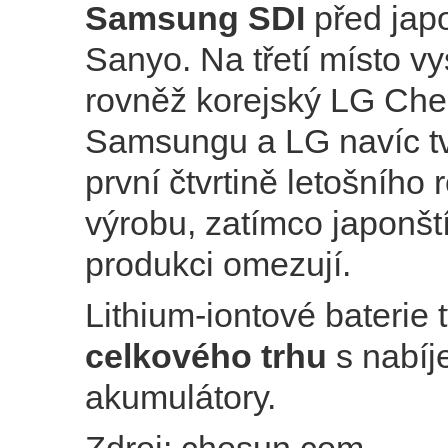
Samsung SDI
před jap
Sanyo. Na třetí místo v
rovněž korejský LG Che
Samsungu a LG navíc tvr
první čtvrtině letošního 
výrobu, zatímco japonští
produkci omezují.
Lithium-iontové baterie 
celkového trhu
s nabíj
akumulátory.