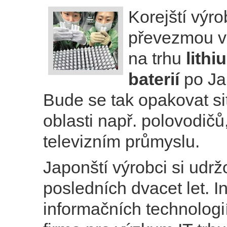
Korejští výro
převezmou v
na trhu
lith
baterií
po Ja
Bude se tak opakovat si
oblasti např. polovodičů,
televizním průmyslu.
Japonští výrobci si udrž
posledních dvacet let. In
informačních technologi