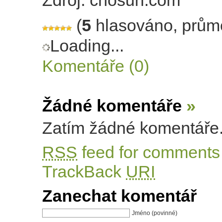
Zdroj: chosun.com
(
5
hlasováno, prům
Loading...
Komentáře (0)
Žádné komentáře
»
Zatím žádné komentáře
RSS
feed for comments 
TrackBack
URI
Zanechat komentář
Jméno (povinné)