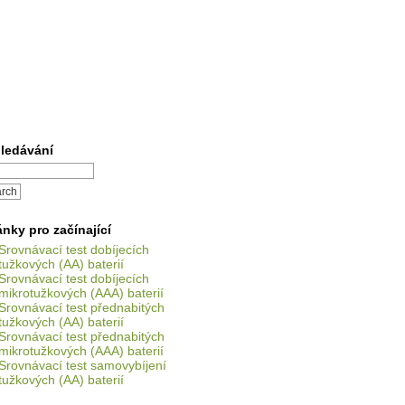
ledávání
ánky pro začínající
Srovnávací test dobíjecích
tužkových (AA) baterií
Srovnávací test dobíjecích
mikrotužkových (AAA) baterií
Srovnávací test přednabitých
tužkových (AA) baterií
Srovnávací test přednabitých
mikrotužkových (AAA) baterií
Srovnávací test samovybíjení
tužkových (AA) baterií