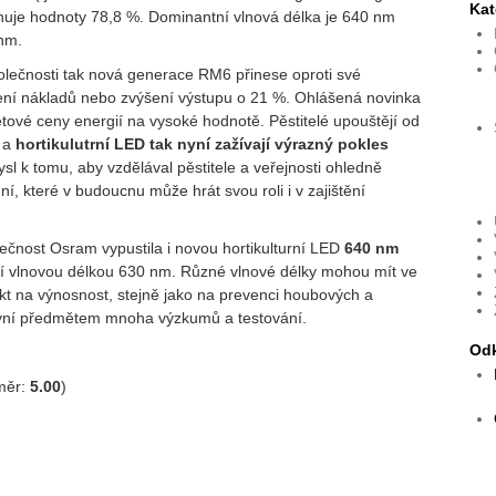
Kat
huje hodnoty 78,8 %. Dominantní vlnová délka je 640 nm
nm.
olečnosti tak nová generace RM6 přinese oproti své
ení nákladů nebo zvýšení výstupu o 21 %. Ohlášená novinka
ětové ceny energií na vysoké hodnotě. Pěstitelé upouštějí od
í a
hortikulutrní LED tak nyní zažívají výrazný pokles
l k tomu, aby vzdělával pěstitele a veřejnosti ohledně
ní, které v budoucnu může hrát svou roli i v zajištění
čnost Osram vypustila i novou hortikulturní LED
640 nm
í vlnovou délkou 630 nm. Různé vlnové délky mohou mít ve
ekt na výnosnost, stejně jako na prevenci houbových a
e nyní předmětem mnoha výzkumů a testování.
Od
měr:
5.00
)