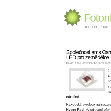
Foto
aneb nejenom L
Společnost ams Osra
LED pro zemědělce
David Ruth |
Osvětlení
,
Úsporné tech
J
O
ho
sp
ne
náročné.
Rakouský výrobce nahrazuje
Hyper Red
. Vyzařovací efekt