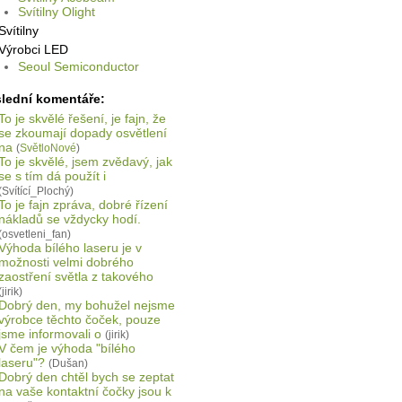
Svítilny Olight
Svítilny
Výrobci LED
Seoul Semiconductor
lední komentáře:
To je skvělé řešení, je fajn, že
se zkoumají dopady osvětlení
na
(
SvětloNové
)
To je skvělé, jsem zvědavý, jak
se s tím dá použít i
(Svítící_Plochý)
To je fajn zpráva, dobré řízení
nákladů se vždycky hodí.
(osvetleni_fan)
Výhoda bílého laseru je v
možnosti velmi dobrého
zaostření světla z takového
(jirik)
Dobrý den, my bohužel nejsme
výrobce těchto čoček, pouze
jsme informovali o
(jirik)
V čem je výhoda "bílého
laseru"?
(Dušan)
Dobrý den chtěl bych se zeptat
na vaše kontaktní čočky jsou k