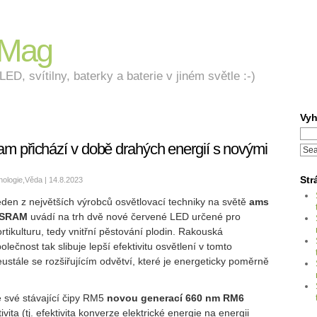
nMag
ED, svítilny, baterky a baterie v jiném světle :-)
Vyh
m přichází v době drahých energií s novými
Str
nologie
,
Věda
| 14.8.2023
eden z největších výrobců osvětlovací techniky na světě
ams
SRAM
uvádí na trh dvě nové červené LED určené pro
rtikulturu, tedy vnitřní pěstování plodin. Rakouská
olečnost tak slibuje lepší efektivitu osvětlení v tomto
ustále se rozšiřujícím odvětví, které je energeticky poměrně
 své stávající čipy RM5
novou generací 660 nm RM6
ivita (tj. efektivita konverze elektrické energie na energii