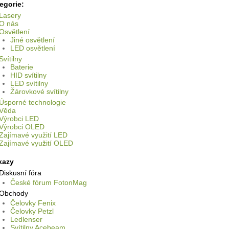
egorie:
Lasery
O nás
Osvětlení
Jiné osvětlení
LED osvětlení
Svítilny
Baterie
HID svítilny
LED svítilny
Žárovkové svítilny
Úsporné technologie
Věda
Výrobci LED
Výrobci OLED
Zajímavé využití LED
Zajímavé využití OLED
kazy
Diskusní fóra
České fórum FotonMag
Obchody
Čelovky Fenix
Čelovky Petzl
Ledlenser
Svítilny Acebeam