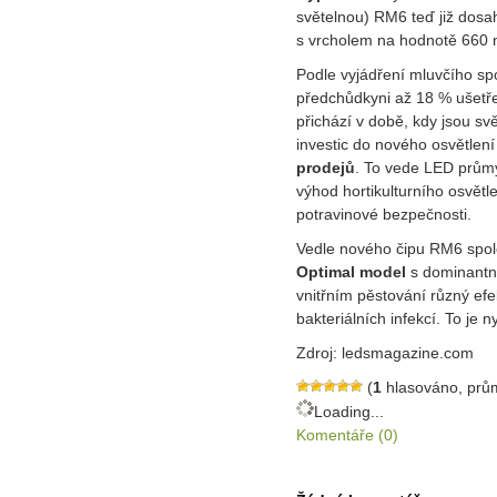
světelnou) RM6 teď již dosa
s vrcholem na hodnotě 660 
Podle vyjádření mluvčího sp
předchůdkyni až 18 % ušetř
přichází v době, kdy jsou sv
investic do nového osvětlen
prodejů
. To vede LED průmys
výhod hortikulturního osvětle
potravinové bezpečnosti.
Vedle nového čipu RM6 spole
Optimal model
s dominantn
vnitřním pěstování různý ef
bakteriálních infekcí. To j
Zdroj: ledsmagazine.com
(
1
hlasováno, prů
Loading...
Komentáře (0)