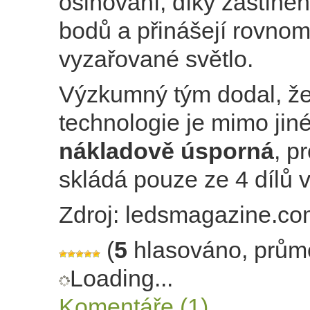
oslňování, díky zastíněn
bodů a přinášejí rovno
vyzařované světlo.
Výzkumný tým dodal, ž
technologie je mimo jin
nákladově úsporná
, p
skládá pouze ze 4 dílů 
Zdroj: ledsmagazine.c
(
5
hlasováno, prům
Loading...
Komentáře (1)