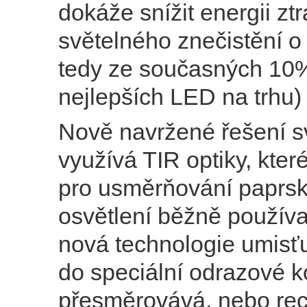
dokáže snížit energii z
světelného znečistění o
tedy ze současných 10
nejlepších LED na trhu)
Nově navržené řešení sv
využívá TIR optiky, které
pro usměrňování paprs
osvětlení běžně použí
nová technologie umisť
do speciální odrazové k
přesměrovává, nebo rec