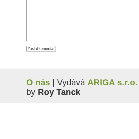
O nás
| Vydává
ARIGA s.r.o.
by
Roy Tanck