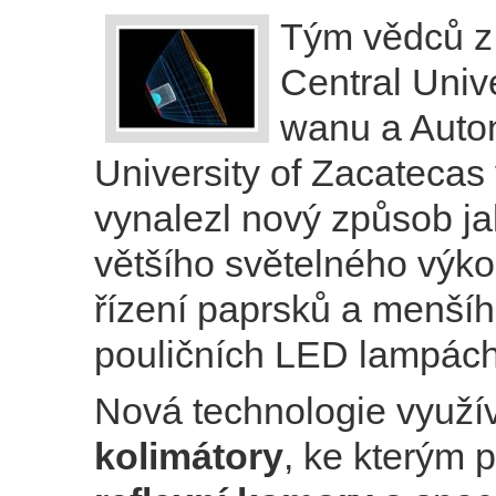
Tým vědců z
Central Unive
wanu a Aut
University of Zacatecas
vynalezl nový způsob j
většího světelného výko
řízení paprsků a menšíh
pouličních LED lampách
Nová technologie využí
kolimátory
, ke kterým 