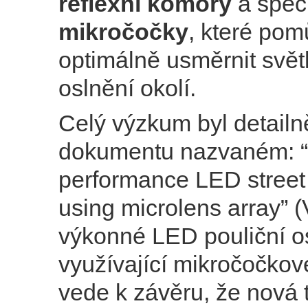
reflexní komory
a speci
mikročočky
, které po
optimálně usměrnit světl
oslnění okolí.
Celý výzkum byl detail
dokumentu nazvaném: “
performance LED street 
using microlens array” 
výkonné LED pouliční o
využívající mikročočkové
vede k závěru, že nová 