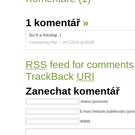
1 komentář
»
Sci-fi a fotošop :)
Comment by Petr — 24.5.2014 @
15:25
RSS
feed for comments 
TrackBack
URI
Zanechat komentář
Jméno (povinné)
E-mail (nebude publikován) (pov
WWW