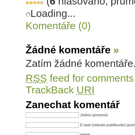
(
6
hlasováno, prům
Loading...
Komentáře (0)
Žádné komentáře
»
Zatím žádné komentáře
RSS
feed for comments 
TrackBack
URI
Zanechat komentář
Jméno (povinné)
E-mail (nebude publikován) (pov
WWW