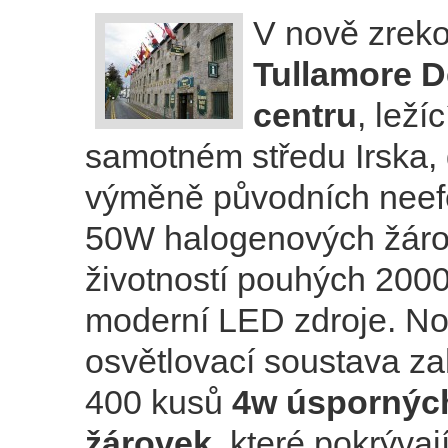
V nově zrek
Tullamore D
centru
, leží
samotném středu Irska, 
výměně původních neefe
50W halogenových žáro
životností pouhých 2000
moderní LED zdroje. N
osvětlovací soustava za
400 kusů
4w úspornýc
žárovek
, které pokrývaj