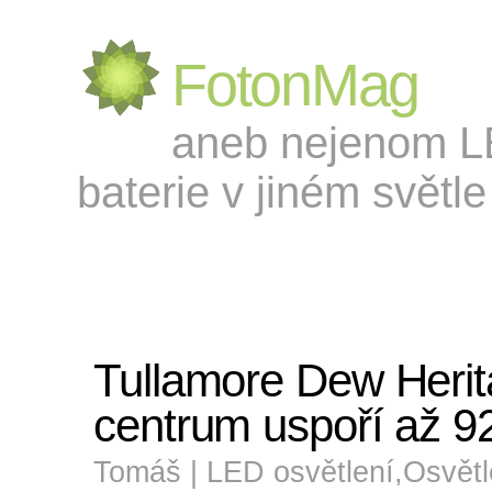
FotonMag
aneb nejenom LED
baterie v jiném světle 
Tullamore Dew Heri
centrum uspoří až 9
Tomáš |
LED osvětlení
,
Osvětl