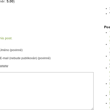
měr:
5.00
)
Pos
is post.
Jméno (povinné)
E-mail (nebude publikován) (povinné)
WWW