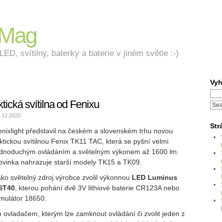
nMag
ED, svítilny, baterky a baterie v jiném světle :-)
Vyh
tická svítilna od Fenixu
.12.2020
Str
enixlight představil na českém a slovenském trhu novou
ktickou svítilnou Fenix TK11 TAC, která se pyšní velmi
ednoduchým ovládáním a světelným výkonem až 1600 lm.
ovinka nahrazuje starší modely TK15 a TK09.
ko světelný zdroj výrobce zvolil výkonnou
LED Luminus
ST40
, kterou pohání dvě 3V lithiové baterie CR123A nebo
umulátor 18650.
 ovladačem, kterým lze zamknout ovládání či zvolit jeden z