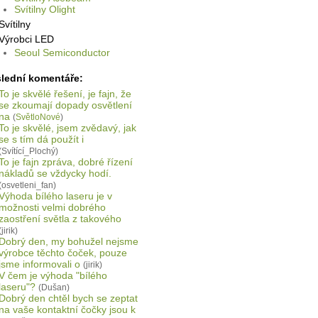
Svítilny Olight
Svítilny
Výrobci LED
Seoul Semiconductor
lední komentáře:
To je skvělé řešení, je fajn, že
se zkoumají dopady osvětlení
na
(
SvětloNové
)
To je skvělé, jsem zvědavý, jak
se s tím dá použít i
(Svítící_Plochý)
To je fajn zpráva, dobré řízení
nákladů se vždycky hodí.
(osvetleni_fan)
Výhoda bílého laseru je v
možnosti velmi dobrého
zaostření světla z takového
(jirik)
Dobrý den, my bohužel nejsme
výrobce těchto čoček, pouze
jsme informovali o
(jirik)
V čem je výhoda "bílého
laseru"?
(Dušan)
Dobrý den chtěl bych se zeptat
na vaše kontaktní čočky jsou k