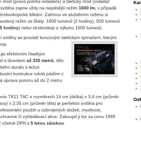
í mód (pravá poloha ovladače) a taktický mód (ovladač
Kat
svítilna zapne vždy na nejsilnější režim
1600 lm
, v případě
stroboskopické blikání. Zatímco ve služebním režimu si
navolený režim ze škály: 1600 lumenů (2 hodiny), 500 lumenů
,5 hodiny
) nebo stroboskop o výkonu 1600 lumenů.
 svítilny se provádí koncovým taktickým spínačem, kterým
kop.
nuje efektivním hladkým
žel s dosvitem
až
335 metrů
, tělo
ckého duralu s težce
bustní kontrukce odolá pádům z
ná úprava ponoru až do 2 metru
enix TK11 TAC o rozměrech 14 cm (délka) x 3,4 cm (průměr
Od
avy) x 2,35 cm (průměr těla) je perfektní svítilna pro
ofesionální použití u ozbrojených složek, myslivost,
chranné či vyhledávací akce. Zakoupit ji lze za cenu 1999
č včetně DPH s
5 letou zárukou
.