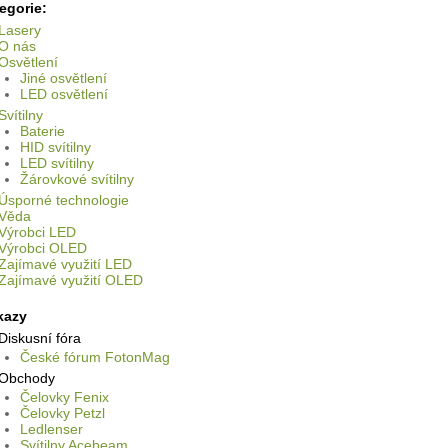
egorie:
Lasery
O nás
Osvětlení
Jiné osvětlení
LED osvětlení
Svítilny
Baterie
HID svítilny
LED svítilny
Žárovkové svítilny
Úsporné technologie
Věda
Výrobci LED
Výrobci OLED
Zajímavé využití LED
Zajímavé využití OLED
kazy
Diskusní fóra
České fórum FotonMag
Obchody
Čelovky Fenix
Čelovky Petzl
Ledlenser
Svítilny Acebeam