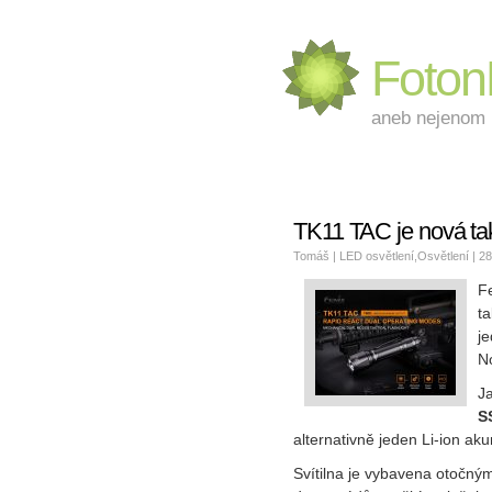
Foto
aneb nejenom L
TK11 TAC je nová tak
Tomáš |
LED osvětlení
,
Osvětlení
| 28
F
ta
j
N
Ja
S
alternativně jeden Li-ion ak
Svítilna je vybavena otočným