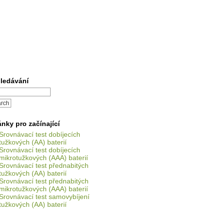
ledávání
ánky pro začínající
Srovnávací test dobíjecích
tužkových (AA) baterií
Srovnávací test dobíjecích
mikrotužkových (AAA) baterií
Srovnávací test přednabitých
tužkových (AA) baterií
Srovnávací test přednabitých
mikrotužkových (AAA) baterií
Srovnávací test samovybíjení
tužkových (AA) baterií