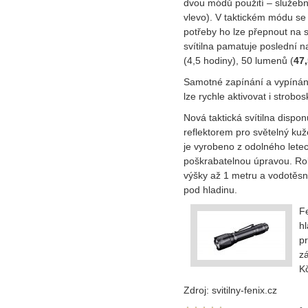
dvou módů použití – služebn
vlevo). V taktickém módu se 
potřeby ho lze přepnout na 
svítilna pamatuje poslední 
(4,5 hodiny), 50 lumenů (
47
Samotné zapínání a vypínání
lze rychle aktivovat i strobos
Nová taktická svítilna dispo
reflektorem pro světelný ku
je vyrobeno z odolného lete
poškrabatelnou úpravou. Ro
výšky až 1 metru a vodotěs
pod hladinu.
F
hl
pr
zá
K
Zdroj: svitilny-fenix.cz