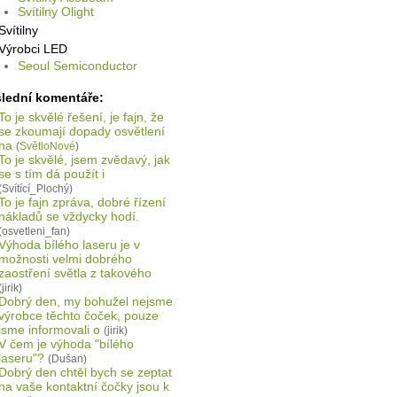
Svítilny Olight
Svítilny
Výrobci LED
Seoul Semiconductor
lední komentáře:
To je skvělé řešení, je fajn, že
se zkoumají dopady osvětlení
na
(
SvětloNové
)
To je skvělé, jsem zvědavý, jak
se s tím dá použít i
(Svítící_Plochý)
To je fajn zpráva, dobré řízení
nákladů se vždycky hodí.
(osvetleni_fan)
Výhoda bílého laseru je v
možnosti velmi dobrého
zaostření světla z takového
(jirik)
Dobrý den, my bohužel nejsme
výrobce těchto čoček, pouze
jsme informovali o
(jirik)
V čem je výhoda "bílého
laseru"?
(Dušan)
Dobrý den chtěl bych se zeptat
na vaše kontaktní čočky jsou k