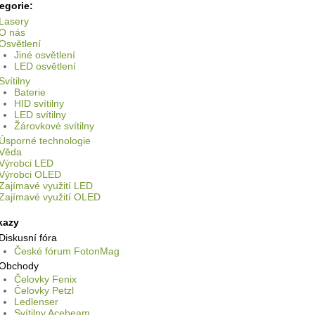
egorie:
Lasery
O nás
Osvětlení
Jiné osvětlení
LED osvětlení
Svítilny
Baterie
HID svítilny
LED svítilny
Žárovkové svítilny
Úsporné technologie
Věda
Výrobci LED
Výrobci OLED
Zajímavé využití LED
Zajímavé využití OLED
kazy
Diskusní fóra
České fórum FotonMag
Obchody
Čelovky Fenix
Čelovky Petzl
Ledlenser
Svítilny Acebeam