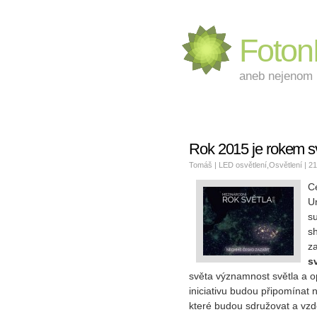
Foto
aneb nejenom L
Rok 2015 je rokem s
Tomáš |
LED osvětlení
,
Osvětlení
| 21
Ce
U
s
s
z
s
světa významnost světla a op
iniciativu budou připomínat
které budou sdružovat a vzd