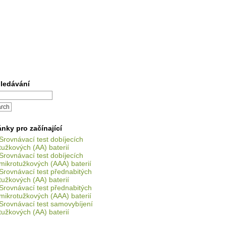
ledávání
ánky pro začínající
Srovnávací test dobíjecích
tužkových (AA) baterií
Srovnávací test dobíjecích
mikrotužkových (AAA) baterií
Srovnávací test přednabitých
tužkových (AA) baterií
Srovnávací test přednabitých
mikrotužkových (AAA) baterií
Srovnávací test samovybíjení
tužkových (AA) baterií