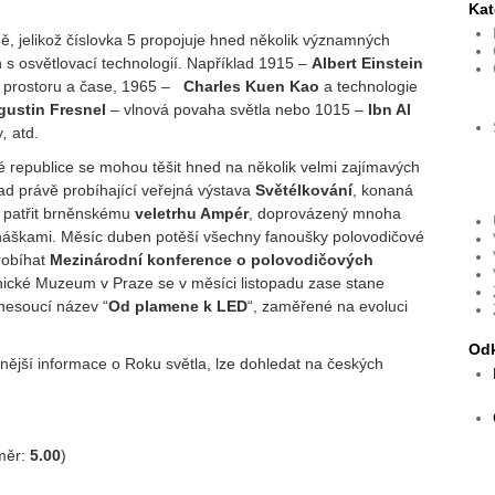
Kat
, jelikož číslovka 5 propojuje hned několik významných
 s osvětlovací technologií. Například 1915 –
Albert Einstein
 v prostoru a čase, 1965 –
Charles Kuen Kao
a technologie
ustin Fresnel
– vlnová povaha světla nebo 1015 –
Ibn Al
y
,
atd.
 republice se mohou těšit hned na několik velmi zajímavých
lad právě probíhající veřejná výstava
Světélkování
, konaná
 patřit brněnskému
veletrhu Ampér
, doprovázený mnoha
áškami. Měsíc duben potěší všechny fanoušky polovodičové
robíhat
Mezinárodní konference o polovodičových
nické Muzeum v Praze se v měsíci listopadu zase stane
 nesoucí název “
Od plamene k LED
“, zaměřené na evoluci
Od
nější informace o Roku světla, lze dohledat na českých
měr:
5.00
)