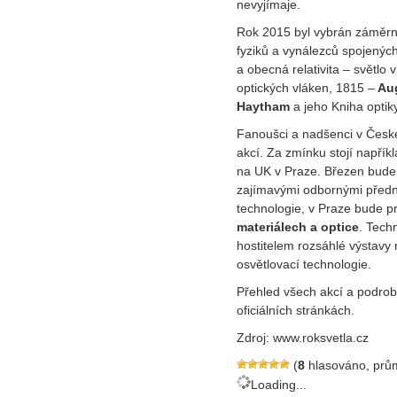
nevyjímaje.
Rok 2015 byl vybrán záměrně
fyziků a vynálezců spojených
a obecná relativita – světlo
optických vláken, 1815 –
Aug
Haytham
a jeho Kniha optik
Fanoušci a nadšenci v České
akcí. Za zmínku stojí napřík
na UK v Praze. Březen bude
zajímavými odbornými předn
technologie, v Praze bude p
materiálech a optice
. Tech
hostitelem rozsáhlé výstavy
osvětlovací technologie.
Přehled všech akcí a podrob
oficiálních stránkách.
Zdroj: www.roksvetla.cz
(
8
hlasováno, prů
Loading...