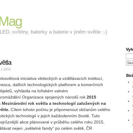
nMag
ED, svítilny, baterky a baterie v jiném světle :-)
Vyh
větla
.1.2015
Str
losvětová iniciativa vědeckých a vzdělávacích institucí,
nesca, dalších technologických platforem a komerčních
ubjektů, vyhlásila na loňském valném
hromáždění Organizace spojených národů rok
2015
a
Mezinárodní rok světla a technologií založených na
větle.
Cílem tohoto počinu je připomenout občanům celého
tických technologií v jejich každodenním životě. Tuto
 nejrůznější akce plánované v průběhu celého roku 2015,
ělávat nejen „světelné fandy“ po celém světě, ČR