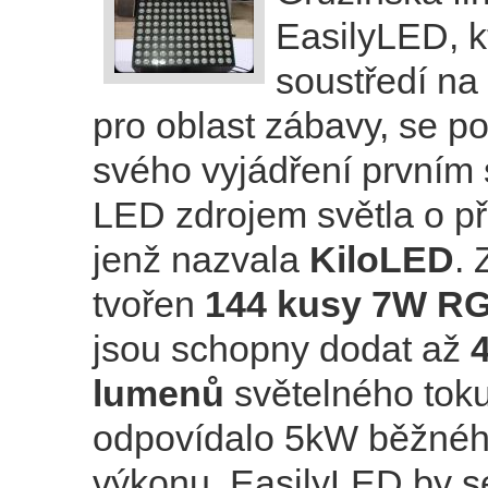
EasilyLED, k
soustředí na
pro oblast zábavy, se po
svého vyjádření prvním
LED zdrojem světla o p
jenž nazvala
KiloLED
. 
tvořen
144 kusy 7W R
jsou schopny dodat až
lumenů
světelného toku
odpovídalo 5kW běžnéh
výkonu. EasilyLED by s