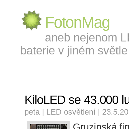
FotonMag
aneb nejenom LED
baterie v jiném světle 
KiloLED se 43.000 
peta |
LED osvětlení
| 23.5.2
Gruzinská fi