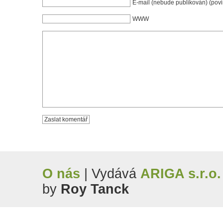
E-mail (nebude publikován) (pov
WWW
O nás
| Vydává
ARIGA s.r.o.
by
Roy Tanck