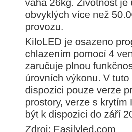
váha 26kg. Životnost je
obvyklých více než 50.
provozu.
KiloLED je osazeno pro
chlazením pomocí 4 vent
zaručuje plnou funkčnos
úrovních výkonu. V tuto c
dispozici pouze verze pr
prostory, verze s krytím
být k dispozici do září 2
Zdroj: Easilyled.com